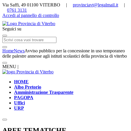
Via Saffi, 49 01100 VITERBO |
provinciavt@legalmail.it
|
0761 3131
Accedi al pannello di controllo
Seguici su
Home
News
Avviso pubblico per la concessione in uso temporaneo
delle palestre annesse agli istituti scolastici della provincia di viterbo
MENU |
HOME
Albo Pretorio
Amministrazione Trasparente
PAGOPA
Uffici
URP
AREE TEMATICHE