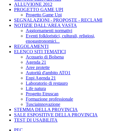
ALLUVIONE 2012
PROGETTO GAME UPI
Progetto Game Upi
SEGNALAZIONI - PROPOSTE - RECLAMI
NOTIZIE DALL'AREA VASTA
Aggiornamenti normativi
Eventi folkloristici, culturali, religiosi,
enogastronomici...
REGOLAMENTI
ELENCO SITI TEMATICI
Acquario di Bolsena
Agenda 21
Aree protette
Autorità d'ambito ATO1
Enpi Agenda 21
Laboratorio di restauro
Life natura
Progetto Etruscan
Formazione professionale
Tusciainnovazione
STEMMA DELLA PROVINCIA
SALE ESPOSITIVE DELLA PROVINCIA
TEST DI USABILITA
PEC