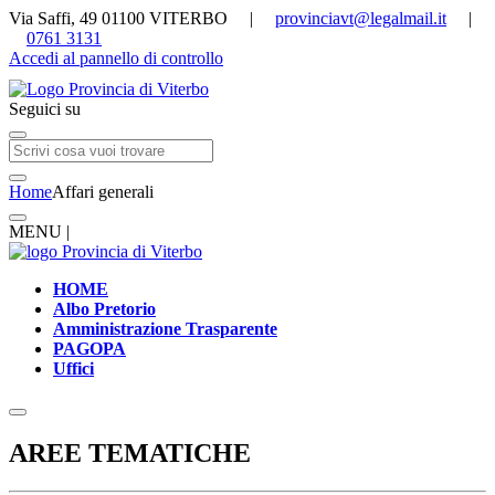
Via Saffi, 49 01100 VITERBO |
provinciavt@legalmail.it
|
0761 3131
Accedi al pannello di controllo
Seguici su
Home
Affari generali
MENU |
HOME
Albo Pretorio
Amministrazione Trasparente
PAGOPA
Uffici
AREE TEMATICHE