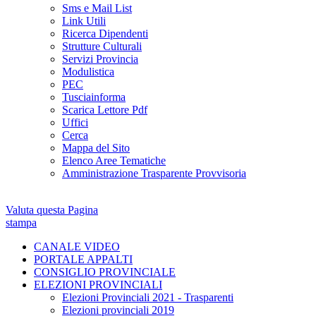
Sms e Mail List
Link Utili
Ricerca Dipendenti
Strutture Culturali
Servizi Provincia
Modulistica
PEC
Tusciainforma
Scarica Lettore Pdf
Uffici
Cerca
Mappa del Sito
Elenco Aree Tematiche
Amministrazione Trasparente Provvisoria
Valuta questa Pagina
stampa
CANALE VIDEO
PORTALE APPALTI
CONSIGLIO PROVINCIALE
ELEZIONI PROVINCIALI
Elezioni Provinciali 2021 - Trasparenti
Elezioni provinciali 2019