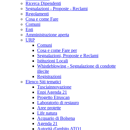
Ricerca Dipendenti
Segnalazioni - Proposte - Reclami
Regolamenti
Cosa e come Fare
Comuni
Enti
Amministrazione aperta
URP
Comuni
Cosa e come Fare per
Segnalazioni, Proposte e Reclami
Istituzioni Locali
Whistleblowing - Segnalazione di condotte
illecite
Registrazioni
Elenco Siti tematici
Tusciainnovazione
Enpi Agenda 21
Progetto Etruscan
Laboratorio di restauro
Aree protette
Life natura
Acquario di Bolsena
Agenda 21
Autorità d'ambito ATO1