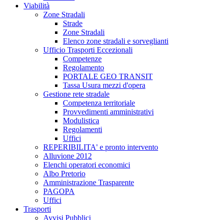
Viabilità
Zone Stradali
Strade
Zone Stradali
Elenco zone stradali e sorveglianti
Ufficio Trasporti Eccezionali
Competenze
Regolamento
PORTALE GEO TRANSIT
Tassa Usura mezzi d'opera
Gestione rete stradale
Competenza territoriale
Provvedimenti amministrativi
Modulistica
Regolamenti
Uffici
REPERIBILITA' e pronto intervento
Alluvione 2012
Elenchi operatori economici
Albo Pretorio
Amministrazione Trasparente
PAGOPA
Uffici
Trasporti
Avvisi Pubblici