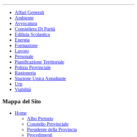
Affari Generali
Ambiente
Avvocatura
Consigliera Di Parità
Edilizia Scolastica
Energia
Formazione
Lavoro
Personale
Pianificazione Territoriale
Polizia Provinciale
Ragioneria
Stazione Unica Appaltante
Urp
Viabilità
Mappa del Sito
Home
Albo Pretorio
Consiglio Provinciale
Presidente della Provincia
Procedimenti