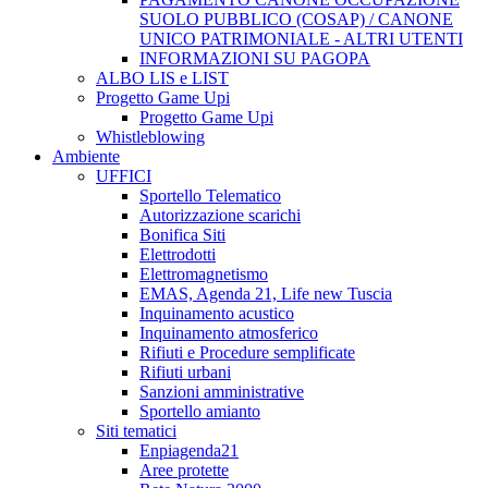
SUOLO PUBBLICO (COSAP) / CANONE
UNICO PATRIMONIALE - ALTRI UTENTI
INFORMAZIONI SU PAGOPA
ALBO LIS e LIST
Progetto Game Upi
Progetto Game Upi
Whistleblowing
Ambiente
UFFICI
Sportello Telematico
Autorizzazione scarichi
Bonifica Siti
Elettrodotti
Elettromagnetismo
EMAS, Agenda 21, Life new Tuscia
Inquinamento acustico
Inquinamento atmosferico
Rifiuti e Procedure semplificate
Rifiuti urbani
Sanzioni amministrative
Sportello amianto
Siti tematici
Enpiagenda21
Aree protette