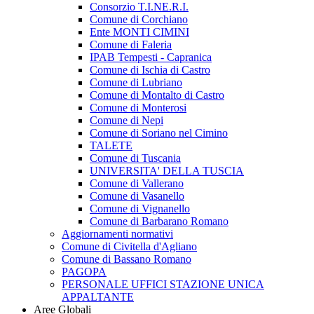
Consorzio T.I.NE.R.I.
Comune di Corchiano
Ente MONTI CIMINI
Comune di Faleria
IPAB Tempesti - Capranica
Comune di Ischia di Castro
Comune di Lubriano
Comune di Montalto di Castro
Comune di Monterosi
Comune di Nepi
Comune di Soriano nel Cimino
TALETE
Comune di Tuscania
UNIVERSITA' DELLA TUSCIA
Comune di Vallerano
Comune di Vasanello
Comune di Vignanello
Comune di Barbarano Romano
Aggiornamenti normativi
Comune di Civitella d'Agliano
Comune di Bassano Romano
PAGOPA
PERSONALE UFFICI STAZIONE UNICA
APPALTANTE
Aree Globali