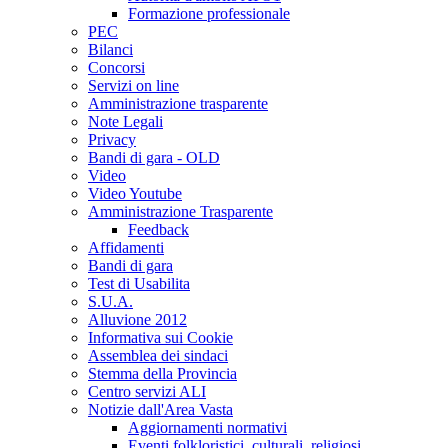
Formazione professionale
PEC
Bilanci
Concorsi
Servizi on line
Amministrazione trasparente
Note Legali
Privacy
Bandi di gara - OLD
Video
Video Youtube
Amministrazione Trasparente
Feedback
Affidamenti
Bandi di gara
Test di Usabilita
S.U.A.
Alluvione 2012
Informativa sui Cookie
Assemblea dei sindaci
Stemma della Provincia
Centro servizi ALI
Notizie dall'Area Vasta
Aggiornamenti normativi
Eventi folkloristici, culturali, religiosi,