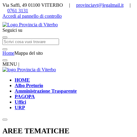
Via Saffi, 49 01100 VITERBO |
provinciavt@legalmail.it
|
0761 3131
Accedi al pannello di controllo
Seguici su
Home
Mappa del sito
MENU |
HOME
Albo Pretorio
Amministrazione Trasparente
PAGOPA
Uffici
URP
AREE TEMATICHE