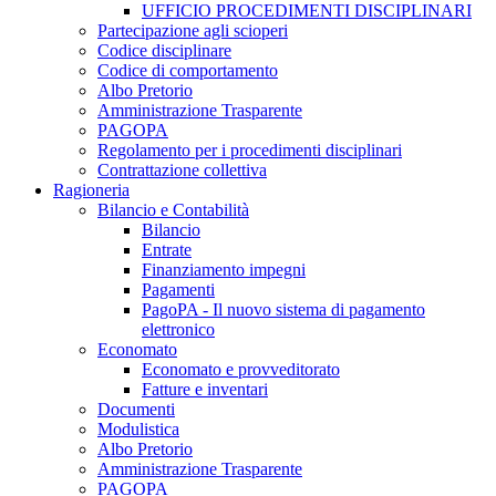
UFFICIO PROCEDIMENTI DISCIPLINARI
Partecipazione agli scioperi
Codice disciplinare
Codice di comportamento
Albo Pretorio
Amministrazione Trasparente
PAGOPA
Regolamento per i procedimenti disciplinari
Contrattazione collettiva
Ragioneria
Bilancio e Contabilità
Bilancio
Entrate
Finanziamento impegni
Pagamenti
PagoPA - Il nuovo sistema di pagamento
elettronico
Economato
Economato e provveditorato
Fatture e inventari
Documenti
Modulistica
Albo Pretorio
Amministrazione Trasparente
PAGOPA