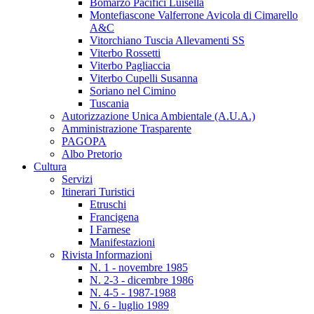
Bomarzo Pacifici Luisella
Montefiascone Valferrone Avicola di Cimarello
A&C
Vitorchiano Tuscia Allevamenti SS
Viterbo Rossetti
Viterbo Pagliaccia
Viterbo Cupelli Susanna
Soriano nel Cimino
Tuscania
Autorizzazione Unica Ambientale (A.U.A.)
Amministrazione Trasparente
PAGOPA
Albo Pretorio
Cultura
Servizi
Itinerari Turistici
Etruschi
Francigena
I Farnese
Manifestazioni
Rivista Informazioni
N. 1 - novembre 1985
N. 2-3 - dicembre 1986
N. 4-5 - 1987-1988
N. 6 - luglio 1989