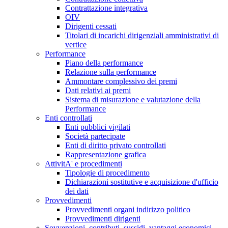
Contrattazione integrativa
OIV
Dirigenti cessati
Titolari di incarichi dirigenziali amministrativi di
vertice
Performance
Piano della performance
Relazione sulla performance
Ammontare complessivo dei premi
Dati relativi ai premi
Sistema di misurazione e valutazione della
Performance
Enti controllati
Enti pubblici vigilati
Società partecipate
Enti di diritto privato controllati
Rappresentazione grafica
AttivitA' e procedimenti
Tipologie di procedimento
Dichiarazioni sostitutive e acquisizione d'ufficio
dei dati
Provvedimenti
Provvedimenti organi indirizzo politico
Provvedimenti dirigenti
Sovvenzioni, contributi, sussidi, vantaggi economici