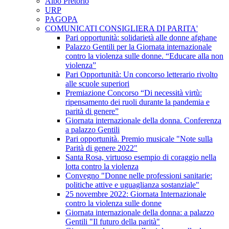
Albo Pretorio
URP
PAGOPA
COMUNICATI CONSIGLIERA DI PARITA'
Pari opportunità: solidarietà alle donne afghane
Palazzo Gentili per la Giornata internazionale
contro la violenza sulle donne. “Educare alla non
violenza”
Pari Opportunità: Un concorso letterario rivolto
alle scuole superiori
Premiazione Concorso “Di necessità virtù:
ripensamento dei ruoli durante la pandemia e
parità di genere”
Giornata internazionale della donna. Conferenza
a palazzo Gentili
Pari opportunità. Premio musicale "Note sulla
Parità di genere 2022"
Santa Rosa, virtuoso esempio di coraggio nella
lotta contro la violenza
Convegno "Donne nelle professioni sanitarie:
politiche attive e uguaglianza sostanziale"
25 novembre 2022: Giornata Internazionale
contro la violenza sulle donne
Giornata internazionale della donna: a palazzo
Gentili "Il futuro della parità"