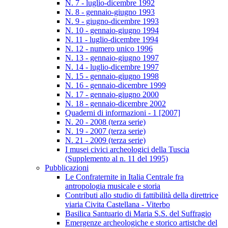
N. 7 - luglio-dicembre 1992
N. 8 - gennaio-giugno 1993
N. 9 - giugno-dicembre 1993
N. 10 - gennaio-giugno 1994
N. 11 - luglio-dicembre 1994
N. 12 - numero unico 1996
N. 13 - gennaio-giugno 1997
N. 14 - luglio-dicembre 1997
N. 15 - gennaio-giugno 1998
N. 16 - gennaio-dicembre 1999
N. 17 - gennaio-giugno 2000
N. 18 - gennaio-dicembre 2002
Quaderni di informazioni - 1 [2007]
N. 20 - 2008 (terza serie)
N. 19 - 2007 (terza serie)
N. 21 - 2009 (terza serie)
I musei civici archeologici della Tuscia
(Supplemento al n. 11 del 1995)
Pubblicazioni
Le Confraternite in Italia Centrale fra
antropologia musicale e storia
Contributi allo studio di fattibilità della direttrice
viaria Civita Castellana - Viterbo
Basilica Santuario di Maria S.S. del Suffragio
Emergenze archeologiche e storico artistche del