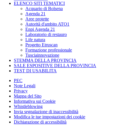
ELENCO SITI TEMATICI
Acquario di Bolsena
Agenda 21
Aree protette
Autorità d'ambito ATO1
Enpi Agenda 21
Laboratorio di restauro
Life natura
Progetto Etruscan
Formazione professionale
Tusciainnovazione
STEMMA DELLA PROVINCIA
SALE ESPOSITIVE DELLA PROVINCIA
TEST DI USABILITA
PEC
Note Legali
Privacy
Mappa del Sito
Informativa sui Cookie
Whistleblowing
Invia segnalazione di inaccessibilità
Modifica le tue impostazioni dei cookie
Dichiarazione di accessibilità