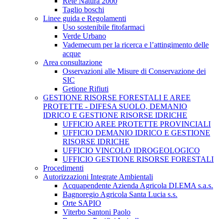
Rete Natura 2000
Taglio boschi
Linee guida e Regolamenti
Uso sostenibile fitofarmaci
Verde Urbano
Vademecum per la ricerca e l’attingimento delle
acque
Area consultazione
Osservazioni alle Misure di Conservazione dei
SIC
Getione Rifiuti
GESTIONE RISORSE FORESTALI E AREE
PROTETTE - DIFESA SUOLO, DEMANIO
IDRICO E GESTIONE RISORSE IDRICHE
UFFICIO AREE PROTETTE PROVINCIALI
UFFICIO DEMANIO IDRICO E GESTIONE
RISORSE IDRICHE
UFFICIO VINCOLO IDROGEOLOGICO
UFFICIO GESTIONE RISORSE FORESTALI
Procedimenti
Autorizzazioni Integrate Ambientali
Acquapendente Azienda Agricola DI.EMA s.a.s.
Bagnoregio Agricola Santa Lucia s.s.
Orte SAPIO
Viterbo Santoni Paolo