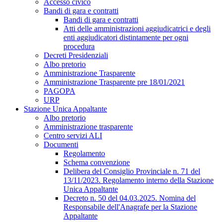
Accesso civico
Bandi di gara e contratti
Bandi di gara e contratti
Atti delle amministrazioni aggiudicatrici e degli
enti aggiudicatori distintamente per ogni
procedura
Decreti Presidenziali
Albo pretorio
Amministrazione Trasparente
Amministrazione Trasparente pre 18/01/2021
PAGOPA
URP
Stazione Unica Appaltante
Albo pretorio
Amministrazione trasparente
Centro servizi ALI
Documenti
Regolamento
Schema convenzione
Delibera del Consiglio Provinciale n. 71 del
13/11/2023. Regolamento interno della Stazione
Unica Appaltante
Decreto n. 50 del 04.03.2025. Nomina del
Responsabile dell'Anagrafe per la Stazione
Appaltante