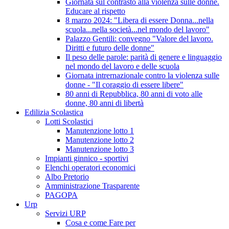
Giornata sul contrasto alla violenza sulle donne.
Educare al rispetto
8 marzo 2024: "Libera di essere Donna...nella
scuola...nella società...nel mondo del lavoro"
Palazzo Gentili: convegno "Valore del lavoro.
Diritti e futuro delle donne"
Il peso delle parole: parità di genere e linguaggio
nel mondo del lavoro e delle scuola
Giornata intrernazionale contro la violenza sulle
donne - "Il coraggio di essere libere"
80 anni di Repubblica, 80 anni di voto alle
donne, 80 anni di libertà
Edilizia Scolastica
Lotti Scolastici
Manutenzione lotto 1
Manutenzione lotto 2
Manutenzione lotto 3
Impianti ginnico - sportivi
Elenchi operatori economici
Albo Pretorio
Amministrazione Trasparente
PAGOPA
Urp
Servizi URP
Cosa e come Fare per