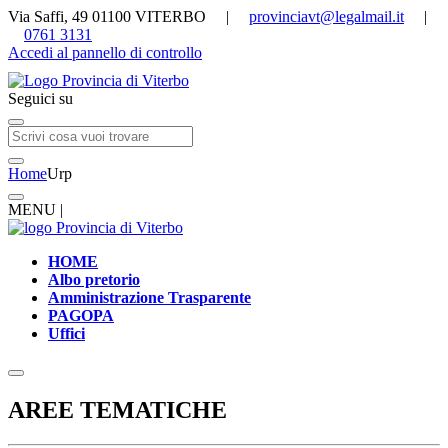
Via Saffi, 49 01100 VITERBO |
provinciavt@legalmail.it
|
0761 3131
Accedi al pannello di controllo
Seguici su
Home
Urp
MENU |
HOME
Albo pretorio
Amministrazione Trasparente
PAGOPA
Uffici
AREE TEMATICHE