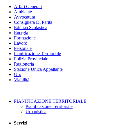
Affari Generali
Ambiente
Avvocatura
Consigliera Di Parità
Edilizia Scolastica
Energia
Formazione
Lavoro
Personale
Pianificazione Territoriale
Polizia Provinciale
Ragioneria
Stazione Unica Appaltante
Urp
Viabilità
PIANIFICAZIONE TERRITORIALE
Pianificazione Territoriale
Urbanistica
Servizi