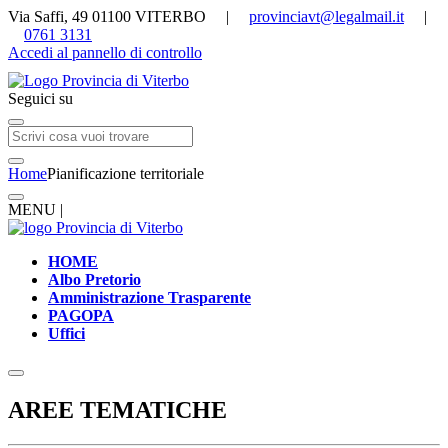
Via Saffi, 49 01100 VITERBO |
provinciavt@legalmail.it
|
0761 3131
Accedi al pannello di controllo
Seguici su
Home
Pianificazione territoriale
MENU |
HOME
Albo Pretorio
Amministrazione Trasparente
PAGOPA
Uffici
AREE TEMATICHE