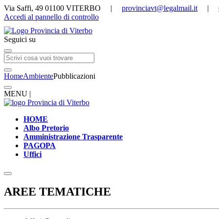
Via Saffi, 49 01100 VITERBO |
provinciavt@legalmail.it
|
Accedi al pannello di controllo
Seguici su
Home
Ambiente
Pubblicazioni
MENU |
HOME
Albo Pretorio
Amministrazione Trasparente
PAGOPA
Uffici
AREE TEMATICHE