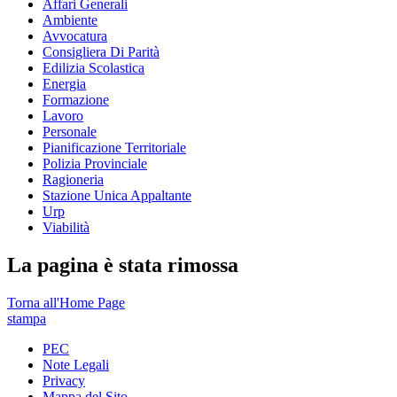
Affari Generali
Ambiente
Avvocatura
Consigliera Di Parità
Edilizia Scolastica
Energia
Formazione
Lavoro
Personale
Pianificazione Territoriale
Polizia Provinciale
Ragioneria
Stazione Unica Appaltante
Urp
Viabilità
La pagina è stata rimossa
Torna all'Home Page
stampa
PEC
Note Legali
Privacy
Mappa del Sito