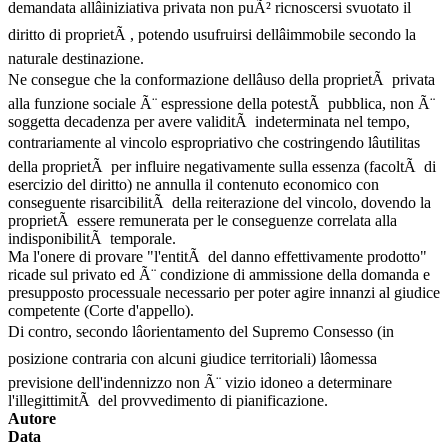
demandata allâiniziativa privata non puÃ² ricnoscersi svuotato il
diritto di proprietÃ , potendo usufruirsi dellâimmobile secondo la
naturale destinazione.
Ne consegue che la conformazione dellâuso della proprietÃ privata
alla funzione sociale Ã¨ espressione della potestÃ pubblica, non Ã¨
soggetta decadenza per avere validitÃ indeterminata nel tempo,
contrariamente al vincolo espropriativo che costringendo lâutilitas
della proprietÃ per influire negativamente sulla essenza (facoltÃ di
esercizio del diritto) ne annulla il contenuto economico con
conseguente risarcibilitÃ della reiterazione del vincolo, dovendo la
proprietÃ essere remunerata per le conseguenze correlata alla
indisponibilitÃ temporale.
Ma l'onere di provare "l'entitÃ del danno effettivamente prodotto"
ricade sul privato ed Ã¨ condizione di ammissione della domanda e
presupposto processuale necessario per poter agire innanzi al giudice
competente (Corte d'appello).
Di contro, secondo lâorientamento del Supremo Consesso (in
posizione contraria con alcuni giudice territoriali) lâomessa
previsione dell'indennizzo non Ã¨ vizio idoneo a determinare
l'illegittimitÃ del provvedimento di pianificazione.
Autore
Data