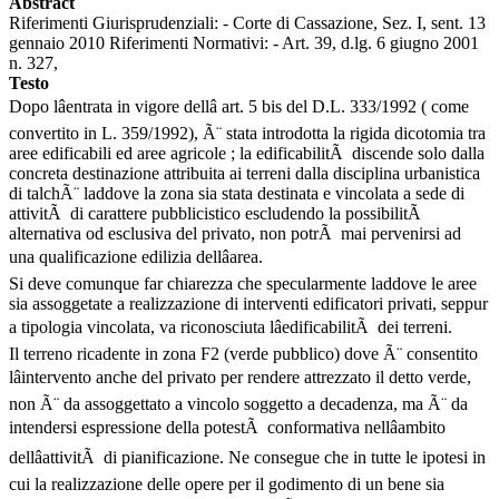
Abstract
Riferimenti Giurisprudenziali: - Corte di Cassazione, Sez. I, sent. 13
gennaio 2010 Riferimenti Normativi: - Art. 39, d.lg. 6 giugno 2001
n. 327,
Testo
Dopo lâentrata in vigore dellâ art. 5 bis del D.L. 333/1992 ( come
convertito in L. 359/1992), Ã¨ stata introdotta la rigida dicotomia tra
aree edificabili ed aree agricole ; la edificabilitÃ discende solo dalla
concreta destinazione attribuita ai terreni dalla disciplina urbanistica
di talchÃ¨ laddove la zona sia stata destinata e vincolata a sede di
attivitÃ di carattere pubblicistico escludendo la possibilitÃ
alternativa od esclusiva del privato, non potrÃ mai pervenirsi ad
una qualificazione edilizia dellâarea.
Si deve comunque far chiarezza che specularmente laddove le aree
sia assoggetate a realizzazione di interventi edificatori privati, seppur
a tipologia vincolata, va riconosciuta lâedificabilitÃ dei terreni.
Il terreno ricadente in zona F2 (verde pubblico) dove Ã¨ consentito
lâintervento anche del privato per rendere attrezzato il detto verde,
non Ã¨ da assoggettato a vincolo soggetto a decadenza, ma Ã¨ da
intendersi espressione della potestÃ conformativa nellâambito
dellâattivitÃ di pianificazione. Ne consegue che in tutte le ipotesi in
cui la realizzazione delle opere per il godimento di un bene sia