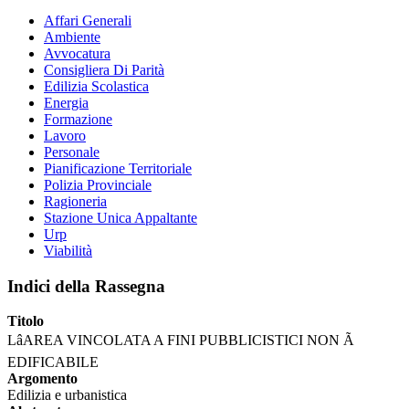
Affari Generali
Ambiente
Avvocatura
Consigliera Di Parità
Edilizia Scolastica
Energia
Formazione
Lavoro
Personale
Pianificazione Territoriale
Polizia Provinciale
Ragioneria
Stazione Unica Appaltante
Urp
Viabilità
Indici della Rassegna
Titolo
LâAREA VINCOLATA A FINI PUBBLICISTICI NON Ã
EDIFICABILE
Argomento
Edilizia e urbanistica