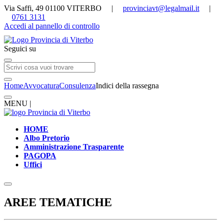
Via Saffi, 49 01100 VITERBO |
provinciavt@legalmail.it
|
0761 3131
Accedi al pannello di controllo
Seguici su
Home
Avvocatura
Consulenza
Indici della rassegna
MENU |
HOME
Albo Pretorio
Amministrazione Trasparente
PAGOPA
Uffici
AREE TEMATICHE