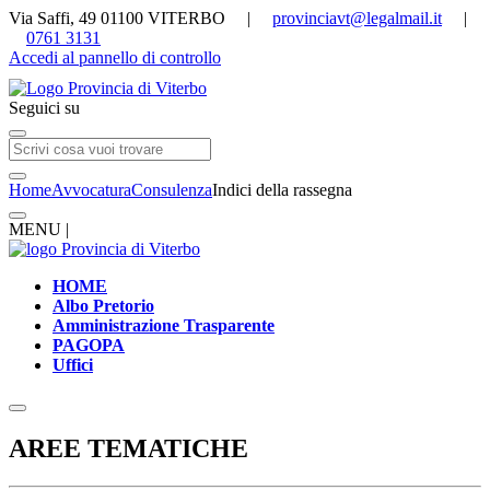
Via Saffi, 49 01100 VITERBO |
provinciavt@legalmail.it
|
0761 3131
Accedi al pannello di controllo
Seguici su
Home
Avvocatura
Consulenza
Indici della rassegna
MENU |
HOME
Albo Pretorio
Amministrazione Trasparente
PAGOPA
Uffici
AREE TEMATICHE