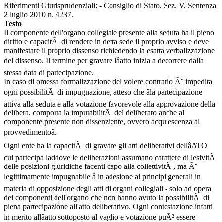
Riferimenti Giurisprudenziali: - Consiglio di Stato, Sez. V, Sentenza
2 luglio 2010 n. 4237.
Testo
Il componente dell'organo collegiale presente alla seduta ha il pieno
diritto e capacitÃ di rendere in detta sede il proprio avviso e deve
manifestare il proprio dissenso richiedendo la esatta verbalizzazione
del dissenso. Il termine per gravare lâatto inizia a decorrere dalla
stessa data di partecipazione.
In caso di omessa formalizzazione del volere contrario Ã¨ impedita
ogni possibilitÃ di impugnazione, atteso che âla partecipazione
attiva alla seduta e alla votazione favorevole alla approvazione della
delibera, comporta la imputabilitÃ del deliberato anche al
componente presente non dissenziente, ovvero acquiescenza al
provvedimentoâ.
Ogni ente ha la capacitÃ di gravare gli atti deliberativi dellâATO
cui partecipa laddove le deliberazioni assumano carattere di lesivitÃ
delle posizioni giuridiche facenti capo alla collettivitÃ , ma Ã¨
legittimamente impugnabile â in adesione ai principi generali in
materia di opposizione degli atti di organi collegiali - solo ad opera
dei componenti dell'organo che non hanno avuto la possibilitÃ di
piena partecipazione all'atto deliberativo. Ogni contestazione infatti
in merito allâatto sottoposto al vaglio e votazione puÃ² essere