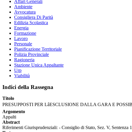
Affari Generali
Ambiente
Avvocatura
Consigliera Di Parità
Edilizia Scolastica
Energia
Formazione
Lavoro
Personale
Pianificazione Territoriale
Polizia Provinciale
Ragioneria
Stazione Unica Appaltante
Urp
Viabilità
Indici della Rassegna
Titolo
PRESUPPOSTI PER LâESCLUSIONE DALLA GARA E POSSIBI
Argomento
Appalti
Abstract
Riferimenti Giurisprudenziali: - Consiglio di Stato, Sez. V, Sentenza 