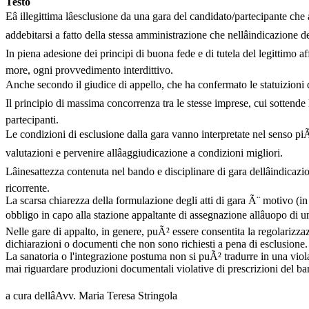
Testo
Eâ illegittima lâesclusione da una gara del candidato/partecipante ch
addebitarsi a fatto della stessa amministrazione che nellâindicazione 
In piena adesione dei principi di buona fede e di tutela del legittimo a
more, ogni provvedimento interdittivo.
Anche secondo il giudice di appello, che ha confermato le statuizioni del
Il principio di massima concorrenza tra le stesse imprese, cui sottende
partecipanti.
Le condizioni di esclusione dalla gara vanno interpretate nel senso piÃ
valutazioni e pervenire allâaggiudicazione a condizioni migliori.
Lâinesattezza contenuta nel bando e disciplinare di gara dellâindicazi
ricorrente.
La scarsa chiarezza della formulazione degli atti di gara Ã¨ motivo (in 
obbligo in capo alla stazione appaltante di assegnazione allâuopo di
Nelle gare di appalto, in genere, puÃ² essere consentita la regolarizz
dichiarazioni o documenti che non sono richiesti a pena di esclusione.
La sanatoria o l'integrazione postuma non si puÃ² tradurre in una viola
mai riguardare produzioni documentali violative di prescrizioni del band
a cura dellâAvv. Maria Teresa Stringola