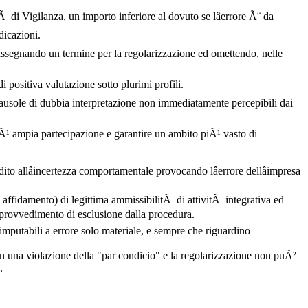
tÃ di Vigilanza, un importo inferiore al dovuto se lâerrore Ã¨ da
dicazioni.
ato assegnando un termine per la regolarizzazione ed omettendo, nelle
i positiva valutazione sotto plurimi profili.
 clausole di dubbia interpretazione non immediatamente percepibili dai
piÃ¹ ampia partecipazione e garantire un ambito piÃ¹ vasto di
adito allâincertezza comportamentale provocando lâerrore dellâimpresa
o affidamento) di legittima ammissibilitÃ di attivitÃ integrativa ed
n provvedimento di esclusione dalla procedura.
imputabili a errore solo materiale, e sempre che riguardino
 in una violazione della "par condicio" e la regolarizzazione non puÃ²
.