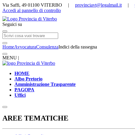
Via Saffi, 49 01100 VITERBO |
provinciavt@legalmail.it
|
Accedi al pannello di controllo
Seguici su
Home
Avvocatura
Consulenza
Indici della rassegna
MENU |
HOME
Albo Pretorio
Amministrazione Trasparente
PAGOPA
Uffici
AREE TEMATICHE