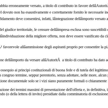
e abbia erroneamente versato, a titolo di contributo in favore dellâAutori
del dovuto non ha esaustivamente e correttamente fornito le necessarie in
ffidamento deve consentirsi, infatti, lâintegrazione dellâimporto vers
 giudice territoriale, le censure dellâimpresa esclusa sono suscettibili d
 lâindividuazione della migliore offerta, non deve essere vanificato da
¹ favorevole allâammissione degli aspiranti proprio per consentire la 
one dellâimporto da versare allâAutoritÃ a titolo di contributo ha dato 
ossequio ai principi costituzionali di buona fede e di tutela del legittim
 un congruo termine, seppur perentorio, senza adottare, nelle more, alcu
azione documentale solo se i vizi siano puramente formali o chiaramente 
zione dei termini massimi di presentazione dell'offerta e, in definitiva,
o (o della lettera di invito) presidiate dalla comminatoria di esclusione