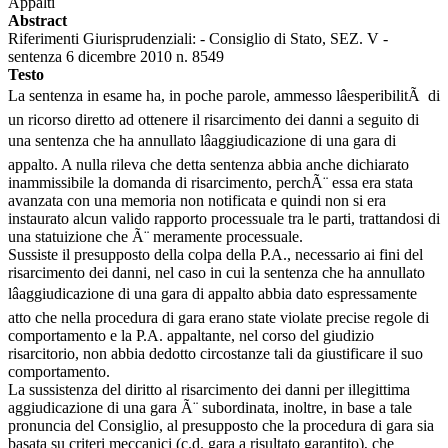
Appalti
Abstract
Riferimenti Giurisprudenziali: - Consiglio di Stato, SEZ. V -
sentenza 6 dicembre 2010 n. 8549
Testo
La sentenza in esame ha, in poche parole, ammesso lâesperibilitÃ di
un ricorso diretto ad ottenere il risarcimento dei danni a seguito di
una sentenza che ha annullato lâaggiudicazione di una gara di
appalto. A nulla rileva che detta sentenza abbia anche dichiarato
inammissibile la domanda di risarcimento, perchÃ¨ essa era stata
avanzata con una memoria non notificata e quindi non si era
instaurato alcun valido rapporto processuale tra le parti, trattandosi di
una statuizione che Ã¨ meramente processuale.
Sussiste il presupposto della colpa della P.A., necessario ai fini del
risarcimento dei danni, nel caso in cui la sentenza che ha annullato
lâaggiudicazione di una gara di appalto abbia dato espressamente
atto che nella procedura di gara erano state violate precise regole di
comportamento e la P.A. appaltante, nel corso del giudizio
risarcitorio, non abbia dedotto circostanze tali da giustificare il suo
comportamento.
La sussistenza del diritto al risarcimento dei danni per illegittima
aggiudicazione di una gara Ã¨ subordinata, inoltre, in base a tale
pronuncia del Consiglio, al presupposto che la procedura di gara sia
basata su criteri meccanici (c.d. gara a risultato garantito), che