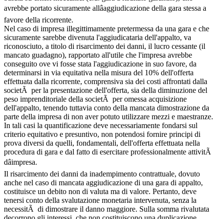
avrebbe portato sicuramente allâaggiudicazione della gara stessa a
favore della ricorrente.
Nel caso di impresa illegittimamente pretermessa da una gara e che
sicuramente sarebbe divenuta l'aggiudicataria dell'appalto, va
riconosciuto, a titolo di risarcimento dei danni, il lucro cessante (il
mancato guadagno), rapportato all'utile che l'impresa avrebbe
conseguito ove vi fosse stata l'aggiudicazione in suo favore, da
determinarsi in via equitativa nella misura del 10% dell'offerta
effettuata dalla ricorrente, comprensiva sia dei costi affrontati dalla
societÃ per la presentazione dell'offerta, sia della diminuzione del
peso imprenditoriale della societÃ per omessa acquisizione
dell'appalto, tenendo tuttavia conto della mancata dimostrazione da
parte della impresa di non aver potuto utilizzare mezzi e maestranze.
In tali casi la quantificazione deve necessariamente fondarsi sul
criterio equitativo e presuntivo, non potendosi fornire principi di
prova diversi da quelli, fondamentali, dell'offerta effettuata nella
procedura di gara e dal fatto di esercitare professionalmente attivitÃ
dâimpresa.
Il risarcimento dei danni da inadempimento contrattuale, dovuto
anche nel caso di mancata aggiudicazione di una gara di appalto,
costituisce un debito non di valuta ma di valore. Pertanto, deve
tenersi conto della svalutazione monetaria intervenuta, senza la
necessitÃ di dimostrare il danno maggiore. Sulla somma rivalutata
decorrono gli interessi, che non costituiscono una duplicazione