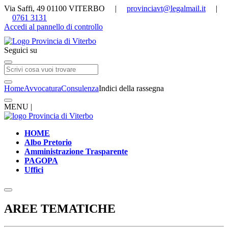
Via Saffi, 49 01100 VITERBO |
provinciavt@legalmail.it
|
0761 3131
Accedi al pannello di controllo
Seguici su
Home
Avvocatura
Consulenza
Indici della rassegna
MENU |
HOME
Albo Pretorio
Amministrazione Trasparente
PAGOPA
Uffici
AREE TEMATICHE