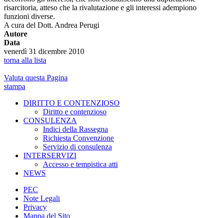
risarcitoria, atteso che la rivalutazione e gli interessi adempiono
funzioni diverse.
A cura del Dott. Andrea Perugi
Autore
Data
venerdì 31 dicembre 2010
torna alla lista
Valuta questa Pagina
stampa
DIRITTO E CONTENZIOSO
Diritto e contenzioso
CONSULENZA
Indici della Rassegna
Richiesta Convenzione
Servizio di consulenza
INTERSERVIZI
Accesso e tempistica atti
NEWS
PEC
Note Legali
Privacy
Mappa del Sito