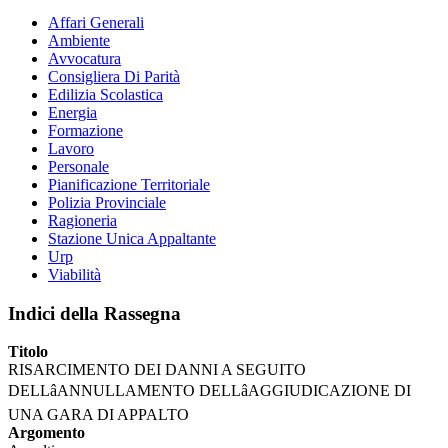
Affari Generali
Ambiente
Avvocatura
Consigliera Di Parità
Edilizia Scolastica
Energia
Formazione
Lavoro
Personale
Pianificazione Territoriale
Polizia Provinciale
Ragioneria
Stazione Unica Appaltante
Urp
Viabilità
Indici della Rassegna
Titolo
RISARCIMENTO DEI DANNI A SEGUITO
DELLâANNULLAMENTO DELLâAGGIUDICAZIONE DI
UNA GARA DI APPALTO
Argomento