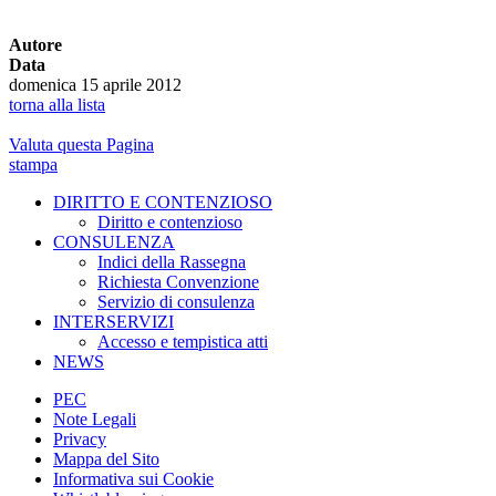
Autore
Data
domenica 15 aprile 2012
torna alla lista
Valuta questa Pagina
stampa
DIRITTO E CONTENZIOSO
Diritto e contenzioso
CONSULENZA
Indici della Rassegna
Richiesta Convenzione
Servizio di consulenza
INTERSERVIZI
Accesso e tempistica atti
NEWS
PEC
Note Legali
Privacy
Mappa del Sito
Informativa sui Cookie