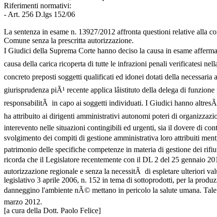
Riferimenti normativi:
- Art. 256 D.lgs 152/06
La sentenza in esame n. 13927/2012 affronta questioni relative alla com
Comune senza la prescritta autorizzazione.
I Giudici della Suprema Corte hanno deciso la causa in esame affermand
causa della carica ricoperta di tutte le infrazioni penali verificatesi ne
concreto preposti soggetti qualificati ed idonei dotati della necessaria 
giurisprudenza piÃ¹ recente applica lâistituto della delega di funzion
responsabilitÃ in capo ai soggetti individuati. I Giudici hanno altresÃ¬ 
ha attribuito ai dirigenti amministrativi autonomi poteri di organizzaz
interevento nelle situazioni contingibili ed urgenti, sia il dovere di cont
svolgimento dei compiti di gestione amministrativa loro attribuiti mentr
patrimonio delle specifiche competenze in materia di gestione dei rifiuti
ricorda che il Legislatore recentemente con il DL 2 del 25 gennaio 2012 
autorizzazione regionale e senza la necessitÃ di espletare ulteriori val
legislativo 3 aprile 2006, n. 152 in tema di sottoprodotti, per la produz
danneggino l'ambiente nÃ© mettano in pericolo la salute umana. Tale pr
marzo 2012.
[a cura della Dott. Paolo Felice]