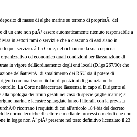
al deposito di masse di alghe marine su terreno di proprietÃ del
ante di un ente non puÃ² essere automaticamente ritenuto responsabile a
divisa in settori rami o servizi e che a ciascuno di essi siano in
 di quel servizio. â La Corte, nel richiamare la sua cospicua
re organizzativo ed economico quali condizioni per lâassunzione di
trata in vigore dellâordinamento degli enti locali (D.lgs 267/00) che
zione dellâattivitÃ di smaltimento dei RSU sia il potere di
dirigenti comunali sono titolari di posizioni di garanzia nello
rollo. La Corte nellâaccertare lâassenza in capo al Dirigente al
la tipologia dei rifiuti gestiti nel caso di specie (alghe marine) si
igine marina e lacustre spiaggiate lungo i litorali, con la prevista
urchÃ© ricorrano i requisiti di cui all'articolo 184-bis del decreto
tto delle norme tecniche di settore e mediante processi o metodi che non
e in legge non Ã¨ piÃ¹ presente nel testo definitivo licenziato il 23