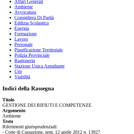
Affari Generali
Ambiente
Avvocatura
Consigliera Di Parità
Edilizia Scolastica
Energia
Formazione
Lavoro
Personale
Pianificazione Territoriale
Polizia Provinciale
Ragioneria
Stazione Unica Appaltante
Urp
Viabilità
Indici della Rassegna
Titolo
GESTIONE DEI RIFIUTI E COMPETENZE
Argomento
Ambiente
Testo
Riferimenti giurisprudenziali:
- Corte di Cassazione, sent. 12 aprile 2012 n. 13927