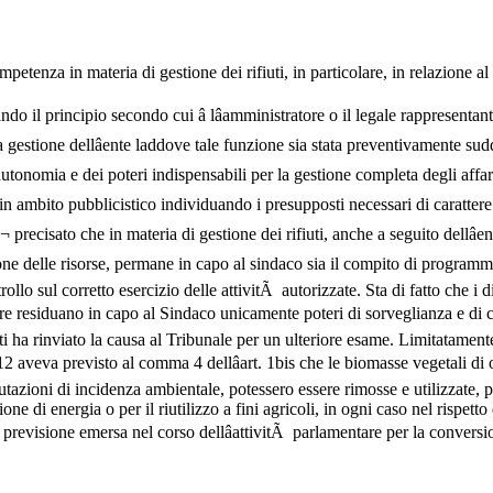
petenza in materia di gestione dei rifiuti, in particolare, in relazione 
o il principio secondo cui â lâamministratore o il legale rappresent
lla gestione dellâente laddove tale funzione sia stata preventivamente sud
autonomia e dei poteri indispensabili per la gestione completa degli affari
e in ambito pubblicistico individuando i presupposti necessari di caratte
precisato che in materia di gestione dei rifiuti, anche a seguito dellâen
ione delle risorse, permane in capo al sindaco sia il compito di programma
rollo sul corretto esercizio delle attivitÃ autorizzate. Sta di fatto che i 
e residuano in capo al Sindaco unicamente poteri di sorveglianza e di cont
 ha rinviato la causa al Tribunale per un ulteriore esame. Limitatamente al
aveva previsto al comma 4 dellâart. 1bis che le biomasse vegetali di or
utazioni di incidenza ambientale, potessero essere rimosse e utilizzate, p
ione di energia o per il riutilizzo a fini agricoli, in ogni caso nel rispe
evisione emersa nel corso dellâattivitÃ parlamentare per la conversion