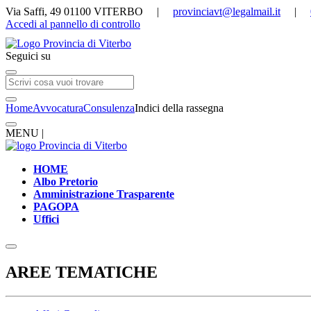
Via Saffi, 49 01100 VITERBO |
provinciavt@legalmail.it
|
Accedi al pannello di controllo
Seguici su
Home
Avvocatura
Consulenza
Indici della rassegna
MENU |
HOME
Albo Pretorio
Amministrazione Trasparente
PAGOPA
Uffici
AREE TEMATICHE