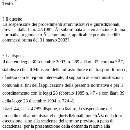
Testo
? Il quesito
La sospensione dei procedimenti amministrativi e giurisdizionali,
prevista dalla L. n. 47/1985, Ã¨ subordinata alla emanazione di una
normativa regionale o Ã¨, comunque, applicabile per abusi edilizi
commessi prima del 31 marzo 2003?
? La risposta
Il decreto legge 30 settembre 2003, n. 269 allâart. 32, comma 5Â°,
stabilisce che âil Ministero delle infrastrutture e dei trasporti fornisce,
dâintesa con le regioni interessate, il supporto alle amministrazioni
comunali ai fini dellâapplicazione della presente normativa e per il
coordinamento con le leggi 28 febbraio 1985 n. 47 - e con lâart. 39
della legge 23 dicembre 1994 n. 724 -â.
Lâart. 44, L. n. 47/85 dispone, tra lâaltro, la sospensione dei
procedimenti amministrativi e giurisdizionali, nonchÃ© della loro
esecuzione, sino alla scadenza del termine previsto, a pena di
decadenza, per la presentazione della domanda relativa alla