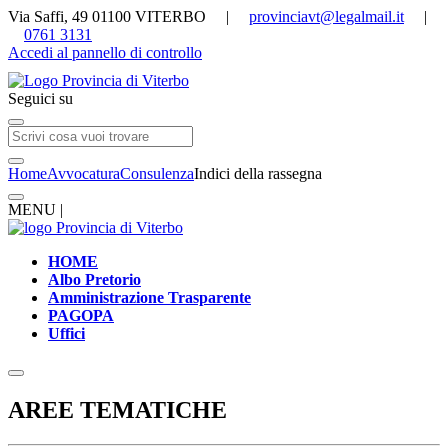
Via Saffi, 49 01100 VITERBO |
provinciavt@legalmail.it
|
0761 3131
Accedi al pannello di controllo
Seguici su
Home
Avvocatura
Consulenza
Indici della rassegna
MENU |
HOME
Albo Pretorio
Amministrazione Trasparente
PAGOPA
Uffici
AREE TEMATICHE