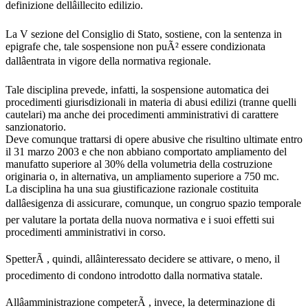
definizione dellâillecito edilizio.
La V sezione del Consiglio di Stato, sostiene, con la sentenza in
epigrafe che, tale sospensione non puÃ² essere condizionata
dallâentrata in vigore della normativa regionale.
Tale disciplina prevede, infatti, la sospensione automatica dei
procedimenti giurisdizionali in materia di abusi edilizi (tranne quelli
cautelari) ma anche dei procedimenti amministrativi di carattere
sanzionatorio.
Deve comunque trattarsi di opere abusive che risultino ultimate entro
il 31 marzo 2003 e che non abbiano comportato ampliamento del
manufatto superiore al 30% della volumetria della costruzione
originaria o, in alternativa, un ampliamento superiore a 750 mc.
La disciplina ha una sua giustificazione razionale costituita
dallâesigenza di assicurare, comunque, un congruo spazio temporale
per valutare la portata della nuova normativa e i suoi effetti sui
procedimenti amministrativi in corso.
SpetterÃ , quindi, allâinteressato decidere se attivare, o meno, il
procedimento di condono introdotto dalla normativa statale.
Allâamministrazione competerÃ , invece, la determinazione di