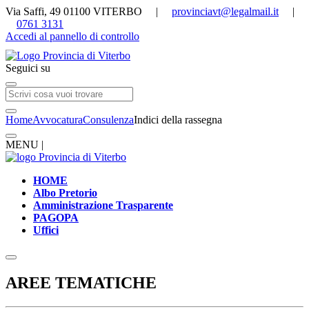
Via Saffi, 49 01100 VITERBO |
provinciavt@legalmail.it
|
0761 3131
Accedi al pannello di controllo
Seguici su
Home
Avvocatura
Consulenza
Indici della rassegna
MENU |
HOME
Albo Pretorio
Amministrazione Trasparente
PAGOPA
Uffici
AREE TEMATICHE