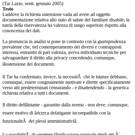
(Tar Lazio, sentt. gennaio 2005)
Testo
Laddove la richiesta ostensione vada ad avere ad oggetto
documentazione relativa allo stato di salute del familiare disabile, la
tutela della riservatezza ha valenza di rango superiore rispetto alla
conoscenza dei dati.
La pronuncia in analisi si pone in contrasto con la giurisprudenza
prevalente che, nel contemperamento dei diversi e contrapposti
interessi, entrambi di pari valenza, aveva individuato tecniche per
salvaguardare il diritto alla privacy concedendo, comunque,
lâostensione dei documenti.
Il Tar ha confermato, invece, la necessitÃ che le istanze debbano,
comunque, essere congruamente motivate e dirette specificatamente
verso atti predeterminati censurando - e disattendendo - la generica
richiesta relativa a tutti i documenti.
Il diritto dellâistante - garantito dalla norma - non deve, comunque,
essere motivo di âricerca defatigante incompatibile con la
funzionalitÃ dei plessi amministrativiâ.
La possibilitÃ di omettere lâindicazione puntuale degli atti Ã¨