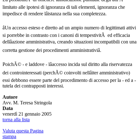
limitato alle ipotesi di ignoranza di tali elementi, ignoranza che
impedisce di rendere lâistanza nella sua completezza.
âUn accesso esteso e diretto ad un ampio numero di legittimati attivi
si porrebbe in contrasto con i canoni di tempestivitÃ ed efficacia
dellâazione amministrativa, creando situazioni incompatibili con una
corretta gestione dei procedimenti amministrativiâ.
PoichÃ© - e laddove - lâaccesso incida sul diritto alla riservatezza
dei controinteressati (perchÃ© coinvolti nellâiter amministrativo)
essi debbono essere parte del procedimento di accesso per la - ed a -
tutela dei contrapposti interessi.
Autore
Avv. M. Teresa Stringola
Data
venerdì 21 gennaio 2005
torna alla lista
Valuta questa Pagina
stampa