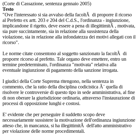
(Corte di Cassazione, sentenza gennaio 2005)
Testo
"Ove l'interessato si sia avvalso della facoltÃ di proporre il ricorso
al Prefetto ex artt. 203 e 204 del C.d.S., l'ordinanza - ingiunzione,
implicandone il rigetto, deve essere a pena di illegittimitÃ , motivata,
sia pure succintamente, sia in relazione alla sussistenza della
violazione, sia in relazione alla infondatezza dei motivi allegati con il
ricorso".
Le norme citate consentono al soggetto sanzionato la facoltÃ di
proporre ricorso al prefetto. Tale organo deve emettere, entro un
termine predeterminato, l'ordinanza "motivata" relativa alla
eventuale ingiunzione di pagamento della sanzione irrogata.
I giudici della Corte Suprema ritengono, nella sentenza in
commento, che la ratio della disciplina codicistica Ã¨ quella di
risolvere le controversie di questo tipo in sede amministrativa, al fine
di non oberare la giurisdizione ordinaria, attraverso l'instaurazione di
processi di opposizione lunghi e costosi.
E' evidente che per perseguire il suddetto scopo deve
necessariamente sussistere la motivazione dell'ordinanza ingiunzione
atteso che, in mancanza, si ha illegittimitÃ dell'atto amministrativo
per violazione delle norme procedimentali.