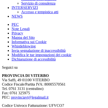
Servizio di consulenza
INTERSERVIZI
Accesso e tempistica atti
NEWS
PEC
Note Legali
Privacy
Mappa del Sito
Informativa sui Cookie
Whistleblowing
Invia segnalazione di inaccessibilità
Modifica le tue impostazioni dei cookie
Dichiarazione di accessibilità
Seguici su
PROVINCIA DI VITERBO
Via Saffi, 49 01100 VITERBO
Codice Fiscale/Partita IVA: 80005570561
Tel. 0761 3131 (centralino)
Fax: 0761 325975
PEC:
provinciavt@legalmail.it
Codice Univoco Fatturazione: UFVCO7