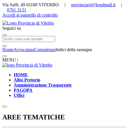
Via Saffi, 49 01100 VITERBO |
provinciavt@legalmail.it
|
0761 3131
Accedi al pannello di controllo
Seguici su
Home
Avvocatura
Consulenza
Indici della rassegna
MENU |
HOME
Albo Pretorio
Amministrazione Trasparente
PAGOPA
Uffici
AREE TEMATICHE