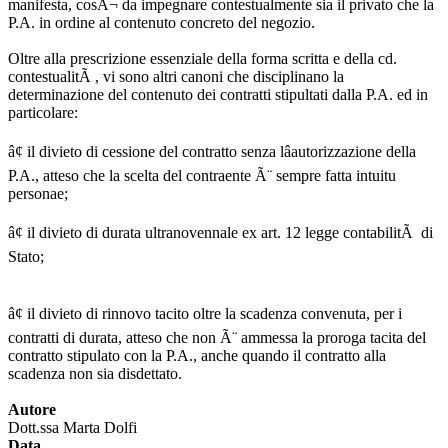
manifesta, cosÃ¬ da impegnare contestualmente sia il privato che la
P.A. in ordine al contenuto concreto del negozio.
Oltre alla prescrizione essenziale della forma scritta e della cd.
contestualitÃ , vi sono altri canoni che disciplinano la
determinazione del contenuto dei contratti stipultati dalla P.A. ed in
particolare:
â¢ il divieto di cessione del contratto senza lâautorizzazione della
P.A., atteso che la scelta del contraente Ã¨ sempre fatta intuitu
personae;
â¢ il divieto di durata ultranovennale ex art. 12 legge contabilitÃ di
Stato;
â¢ il divieto di rinnovo tacito oltre la scadenza convenuta, per i
contratti di durata, atteso che non Ã¨ ammessa la proroga tacita del
contratto stipulato con la P.A., anche quando il contratto alla
scadenza non sia disdettato.
Autore
Dott.ssa Marta Dolfi
Data