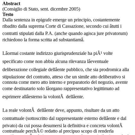
Abstract
(Consiglio di Stato, sent. dicembre 2005)
Testo
Dalla sentenza in epigrafe emerge un principio, costantemente
ribadito dalla suprema Corte di Cassazione, secondo cui âtutti i
contratti stipulati dalla P.A. (anche quando agisca jure privatorum)
richiedono la forma scritta ad substantiamâ.
Lâormai costante indirizzo giurisprudenziale ha piÃ¹ volte
specificato come non abbia alcuna rilevanza lâeventuale
deliberazione collegiale dellâente pubblico, che sia prodromica alla
stipulazione del contratto, atteso che un simile atto deliberativo si
connota come mero atto interno e preparatorio del negozio, avente
come destinatario solo lâorgano rappresentativo legittimato ad
esprimere allâesterno la volontÃ dellâente.
La reale volontÃ dellâente deve, appunto, risultare da un atto
contrattuale (sottoscritto dal rappresentante esterno dellâente e dal
privato) da cui possa desumersi la definitiva e concreta volontÃ
contrattuale perchÃ© redatto al precipuo scopo di renderla