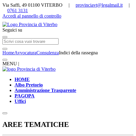
Via Saffi, 49 01100 VITERBO |
provinciavt@legalmail.it
|
0761 3131
Accedi al pannello di controllo
Seguici su
Home
Avvocatura
Consulenza
Indici della rassegna
MENU |
HOME
Albo Pretorio
Amministrazione Trasparente
PAGOPA
Uffici
AREE TEMATICHE