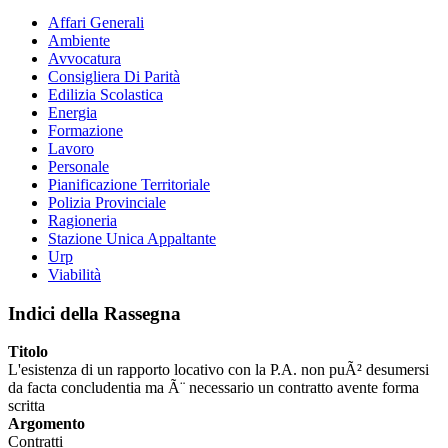
Affari Generali
Ambiente
Avvocatura
Consigliera Di Parità
Edilizia Scolastica
Energia
Formazione
Lavoro
Personale
Pianificazione Territoriale
Polizia Provinciale
Ragioneria
Stazione Unica Appaltante
Urp
Viabilità
Indici della Rassegna
Titolo
L'esistenza di un rapporto locativo con la P.A. non puÃ² desumersi
da facta concludentia ma Ã¨ necessario un contratto avente forma
scritta
Argomento
Contratti