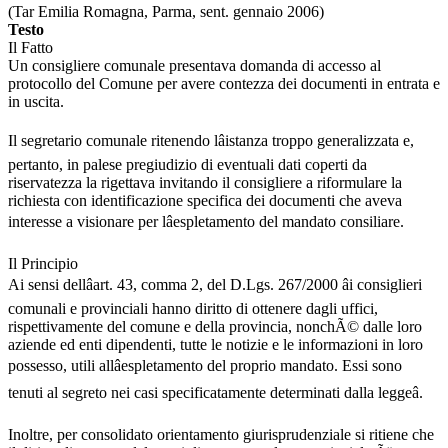
(Tar Emilia Romagna, Parma, sent. gennaio 2006)
Testo
Il Fatto
Un consigliere comunale presentava domanda di accesso al
protocollo del Comune per avere contezza dei documenti in entrata e
in uscita.
Il segretario comunale ritenendo lâistanza troppo generalizzata e,
pertanto, in palese pregiudizio di eventuali dati coperti da
riservatezza la rigettava invitando il consigliere a riformulare la
richiesta con identificazione specifica dei documenti che aveva
interesse a visionare per lâespletamento del mandato consiliare.
Il Principio
Ai sensi dellâart. 43, comma 2, del D.Lgs. 267/2000 âi consiglieri
comunali e provinciali hanno diritto di ottenere dagli uffici,
rispettivamente del comune e della provincia, nonchÃ© dalle loro
aziende ed enti dipendenti, tutte le notizie e le informazioni in loro
possesso, utili allâespletamento del proprio mandato. Essi sono
tenuti al segreto nei casi specificatamente determinati dalla leggeâ.
Inoltre, per consolidato orientamento giurisprudenziale si ritiene che