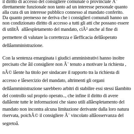
il diritto di accesso del consigliere comunale o provinciale Ã¨
direttamente funzionale non tanto ad un interesse personale quanto
alla cura di un interesse pubblico connesso al mandato conferito.
Da quanto premesso ne deriva che i consiglieri comunali hanno un
non condizionato diritto di accesso a tutti gli atti che possano essere
di utilitÃ allâespletamento del mandato, ciÃ² anche al fine di
permettere di valutare la correttezza e lâefficacia dellâoperato
dellâamministrazione.
Con la sentenza emarginata i giudici amministrativi hanno inoltre
precisato che âil consigliere non Ã¨ tenuto a motivare la richiesta ,
nÃ© lâente ha titolo per sindacare il rapporto tra la richiesta di
accesso e lâesercizio del mandato, altrimenti gli organi
dellâamministrazione sarebbero arbitri di stabilire essi stessi lâambito
del controllo sul proprio operato.., che infine il diritto di avere
dallâente tutte le informazioni che siano utili allâespletamento del
mandato non incontra alcuna limitazione derivante dalla loro natura
riservata, poichÃ© il consigliere Ã¨ vincolato allâosservanza del
segretoâ.