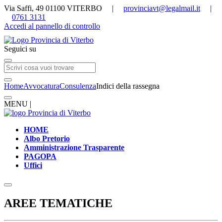
Via Saffi, 49 01100 VITERBO |
provinciavt@legalmail.it
|
0761 3131
Accedi al pannello di controllo
Seguici su
Home
Avvocatura
Consulenza
Indici della rassegna
MENU |
HOME
Albo Pretorio
Amministrazione Trasparente
PAGOPA
Uffici
AREE TEMATICHE