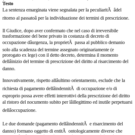
Testo
La sentenza emarginata viene segnalata per la peculiaritÃ âdel
ritorno al passatoâ per la individuazione dei termini di prescrizione.
Il Giudice, dopo aver confermato che nel caso di irreversibile
trasformazione del bene privato in costanza di decreto di
occupazione dâurgenza, la proprietÃ passa al pubblico demanio
solo alla scadenza del termine assegnato originariamente (e
prorogato ex lege) con il detto decreto, determina il momento
dellâinizio del termine di prescrizione del diritto al risarcimento del
danno.
Innovativamente, rispetto allâultimo orientamento, esclude che la
richiesta di pagamento dellâindennitÃ di occupazione e/o di
esproprio possa avere effetti interrottivi della prescrizione del diritto
al ristoro del nocumento subito per lâillegittimo ed inutile perpetuarsi
dellâoccupazione.
Le due domande (pagamento dellâindennitÃ e risarcimento del
danno) formano oggetto di entitÃ ontologicamente diverse che