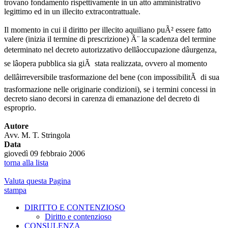
trovano fondamento rispettivamente in un atto amministrativo
legittimo ed in un illecito extracontrattuale.
Il momento in cui il diritto per illecito aquiliano puÃ² essere fatto
valere (inizia il termine di prescrizione) Ã¨ la scadenza del termine
determinato nel decreto autorizzativo dellâoccupazione dâurgenza,
se lâopera pubblica sia giÃ stata realizzata, ovvero al momento
dellâirreversibile trasformazione del bene (con impossibilitÃ di sua
trasformazione nelle originarie condizioni), se i termini concessi in
decreto siano decorsi in carenza di emanazione del decreto di
esproprio.
Autore
Avv. M. T. Stringola
Data
giovedì 09 febbraio 2006
torna alla lista
Valuta questa Pagina
stampa
DIRITTO E CONTENZIOSO
Diritto e contenzioso
CONSULENZA