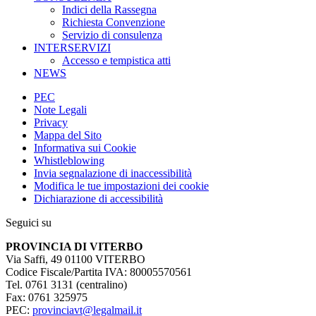
Indici della Rassegna
Richiesta Convenzione
Servizio di consulenza
INTERSERVIZI
Accesso e tempistica atti
NEWS
PEC
Note Legali
Privacy
Mappa del Sito
Informativa sui Cookie
Whistleblowing
Invia segnalazione di inaccessibilità
Modifica le tue impostazioni dei cookie
Dichiarazione di accessibilità
Seguici su
PROVINCIA DI VITERBO
Via Saffi, 49 01100 VITERBO
Codice Fiscale/Partita IVA: 80005570561
Tel. 0761 3131 (centralino)
Fax: 0761 325975
PEC:
provinciavt@legalmail.it