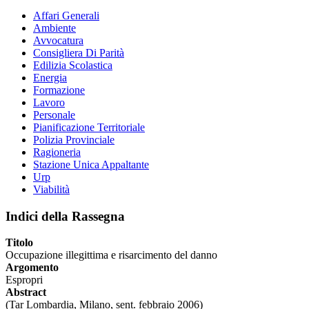
Affari Generali
Ambiente
Avvocatura
Consigliera Di Parità
Edilizia Scolastica
Energia
Formazione
Lavoro
Personale
Pianificazione Territoriale
Polizia Provinciale
Ragioneria
Stazione Unica Appaltante
Urp
Viabilità
Indici della Rassegna
Titolo
Occupazione illegittima e risarcimento del danno
Argomento
Espropri
Abstract
(Tar Lombardia, Milano, sent. febbraio 2006)