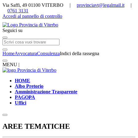
Via Saffi, 49 01100 VITERBO |
provinciavt@legalmail.it
|
0761 3131
Accedi al pannello di controllo
Seguici su
Home
Avvocatura
Consulenza
Indici della rassegna
MENU |
HOME
Albo Pretorio
Amministrazione Trasparente
PAGOPA
Uffici
AREE TEMATICHE