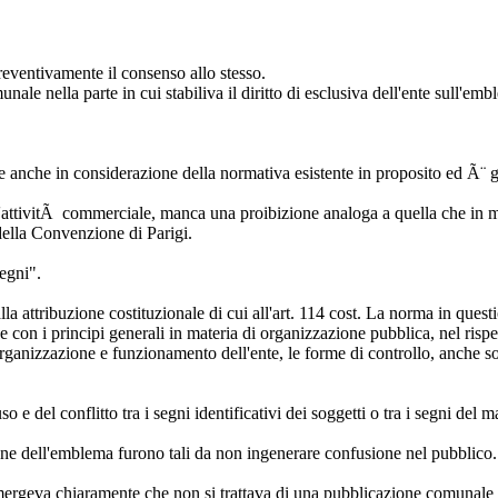
eventivamente il consenso allo stesso.
ale nella parte in cui stabiliva il diritto di esclusiva dell'ente sull'e
e anche in considerazione della normativa esistente in proposito ed Ã¨ 
attivitÃ commerciale, manca una proibizione analoga a quella che in mod
 della Convenzione di Parigi.
segni".
a attribuzione costituzionale di cui all'art. 114 cost. La norma in questio
 con i principi generali in materia di organizzazione pubblica, nel rispett
 organizzazione e funzionamento dell'ente, le forme di controllo, anche 
so e del conflitto tra i segni identificativi dei soggetti o tra i segni del m
one dell'emblema furono tali da non ingenerare confusione nel pubblico.
o emergeva chiaramente che non si trattava di una pubblicazione comunal