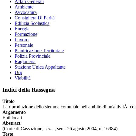
Affari Generali
Ambiente
Avvocatura
Consigliera Di Parità
Edilizia Scolastica
Energia
Formazione
Lavoro
Personale
Pianificazione Territoriale
Polizia Provinciale
Ragioneria
Stazione Unica Appaltante
Urp
Viabilità
Indici della Rassegna
Titolo
La riproduzione dello stemma comunale nell'ambito di un'attivitÃ co
Argomento
Enti locali
Abstract
(Corte di Cassazione, sez. I, sent. 26 agosto 2004, n. 16984)
Testo