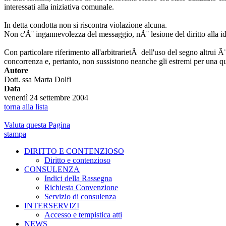
interessati alla iniziativa comunale.
In detta condotta non si riscontra violazione alcuna.
Non c'Ã¨ ingannevolezza del messaggio, nÃ¨ lesione del diritto alla id
Con particolare riferimento all'arbitrarietÃ dell'uso del segno altrui 
concorrenza e, pertanto, non sussistono neanche gli estremi per una qu
Autore
Dott. ssa Marta Dolfi
Data
venerdì 24 settembre 2004
torna alla lista
Valuta questa Pagina
stampa
DIRITTO E CONTENZIOSO
Diritto e contenzioso
CONSULENZA
Indici della Rassegna
Richiesta Convenzione
Servizio di consulenza
INTERSERVIZI
Accesso e tempistica atti
NEWS