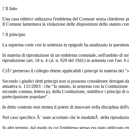
? Il fatto
Una casa editrice utilizzava l'emblema del Comune senza chiederne pr
Il Comune lamentava la violazione delle disposizioni dello statuto comun
? Il principio
La suprema corte con la sentenza in epigrafe ha analizzato la question
In materia di riproduzione di un emblema comunale, nell'ambito di un'
riproduzione (art. 18 n. 4 r.d. n. 929 del 1941) in armonia con l'art. 6
CiÃ² premesso il collegio ritiene applicabili i principi in materia dei "
Secondo i giudici detti principi non si possono considerare derogati dall
attuativa n. 131/2003 - che "lo statuto, in armonia con la Costituzione e
secondo comma, lettera p), della Costituzione, stabilisce i principi di
partecipazione popolare".
In detto contesto non rientra il potere di innovare nella disciplina dell'u
Nel caso specifico Ã¨ stato accertato che le modalitÃ della riproduzi
In altri termini, dal modo in cui l'emblema stesso era stato utilizzat