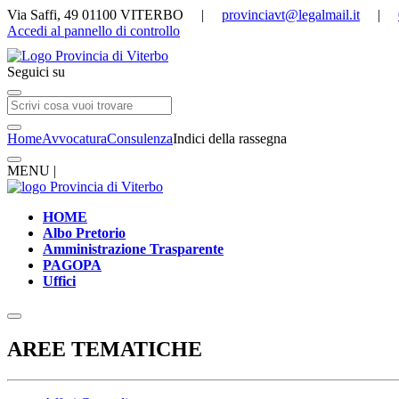
Via Saffi, 49 01100 VITERBO |
provinciavt@legalmail.it
|
Accedi al pannello di controllo
Seguici su
Home
Avvocatura
Consulenza
Indici della rassegna
MENU |
HOME
Albo Pretorio
Amministrazione Trasparente
PAGOPA
Uffici
AREE TEMATICHE