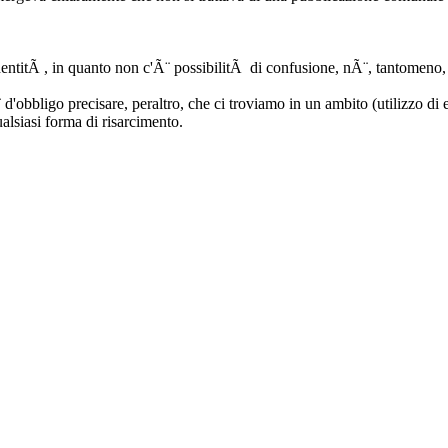
entitÃ , in quanto non c'Ã¨ possibilitÃ di confusione, nÃ¨, tantomeno, a
Ã¨ d'obbligo precisare, peraltro, che ci troviamo in un ambito (utilizzo 
alsiasi forma di risarcimento.