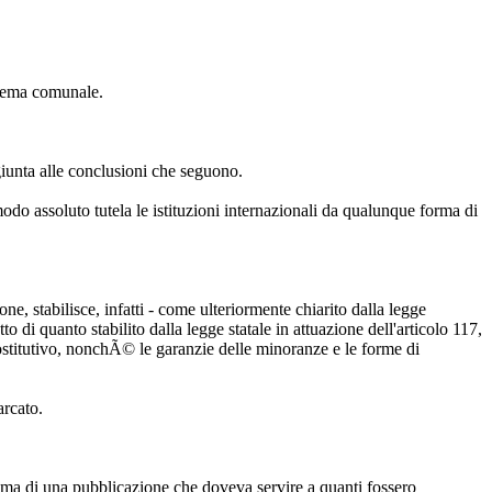
mblema comunale.
giunta alle conclusioni che seguono.
o assoluto tutela le istituzioni internazionali da qualunque forma di
ne, stabilisce, infatti - come ulteriormente chiarito dalla legge
o di quanto stabilito dalla legge statale in attuazione dell'articolo 117,
sostitutivo, nonchÃ© le garanzie delle minoranze e le forme di
arcato.
e ma di una pubblicazione che doveva servire a quanti fossero