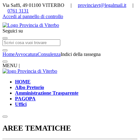
Via Saffi, 49 01100 VITERBO |
provinciavt@legalmail.it
|
0761 3131
Accedi al pannello di controllo
Seguici su
Home
Avvocatura
Consulenza
Indici della rassegna
MENU |
HOME
Albo Pretorio
Amministrazione Trasparente
PAGOPA
Uffici
AREE TEMATICHE