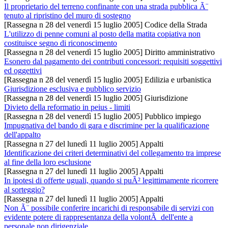
Il proprietario del terreno confinante con una strada pubblica Ã¨
tenuto al ripristino del muro di sostegno
[Rassegna n 28 del venerdì 15 luglio 2005] Codice della Strada
L'utilizzo di penne comuni al posto della matita copiativa non
costituisce segno di riconoscimento
[Rassegna n 28 del venerdì 15 luglio 2005] Diritto amministrativo
Esonero dal pagamento dei contributi concessori: requisiti soggettivi
ed oggettivi
[Rassegna n 28 del venerdì 15 luglio 2005] Edilizia e urbanistica
Giurisdizione esclusiva e pubblico servizio
[Rassegna n 28 del venerdì 15 luglio 2005] Giurisdizione
Divieto della reformatio in peius - limiti
[Rassegna n 28 del venerdì 15 luglio 2005] Pubblico impiego
Impugnativa del bando di gara e discrimine per la qualificazione
dell'appalto
[Rassegna n 27 del lunedì 11 luglio 2005] Appalti
Identificazione dei criteri determinativi del collegamento tra imprese
al fine della loro esclusione
[Rassegna n 27 del lunedì 11 luglio 2005] Appalti
In ipotesi di offerte uguali, quando si puÃ² legittimamente ricorrere
al sorteggio?
[Rassegna n 27 del lunedì 11 luglio 2005] Appalti
Non Ã¨ possibile conferire incarichi di responsabile di servizi con
evidente potere di rappresentanza della volontÃ dell'ente a
personale non dirigenziale