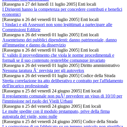
[Rassegna n 27 del lunedì 11 luglio 2005] Enti locali
I Dirigenti hanno la competenza per concedere contributi e benefici
economici
[Rassegna n 26 del venerdì 01 luglio 2005] Enti locali
I Sindaci e gli Assessori non sono legittimati a partecipare alle
Commissioni Edilizie
[Rassegna n 26 del venerdì 01 luglio 2005] Enti locali
Assenteismo dei pubblici dipendenti: danno patrimoniale, danno
all'immagine e danno da disservizio
[Rassegna n 26 del venerdì 01 luglio 2005] Enti locali
E' valido il provvedimento che viola le norme procedimentali e
formali se il suo contenuto resterebbe comunque invariato
[Rassegna n 26 del venerdì 01 luglio 2005] Diritto amministrativo
Nessuna taratura Ã¨ prevista per gli autovelox
[Rassegna n 26 del venerdì 01 luglio 2005] Codice della Strada
Stretta correlazione tra atto deliberativo e contratto per l'affidamento
dell'incarico professionale
[Rassegna n 25 del venerdì 24 giugno 2005] Enti locali
Il regolamento comunale non puÃ² prevedere un visus di 10/10 per
l'immissione nel ruolo dei Vigili Urbani
[Rassegna n 25 del venerdì 24 giugno 2005] Enti locali
Le multe spedite con il modulo prstampato, prive della firma
autografa del vigile, sono nulle
[Rassegna n 25 del venerdì 24 giugno 2005] Codice della Strada
La costruzione di un fabbricato su un terreno agricolo non giustifica