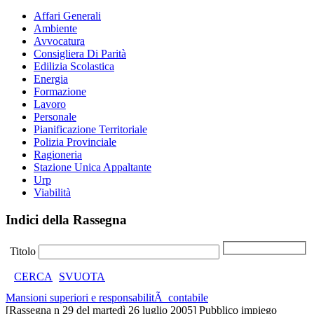
Affari Generali
Ambiente
Avvocatura
Consigliera Di Parità
Edilizia Scolastica
Energia
Formazione
Lavoro
Personale
Pianificazione Territoriale
Polizia Provinciale
Ragioneria
Stazione Unica Appaltante
Urp
Viabilità
Indici della Rassegna
Titolo
CERCA
SVUOTA
Mansioni superiori e responsabilitÃ contabile
[Rassegna n 29 del martedì 26 luglio 2005] Pubblico impiego