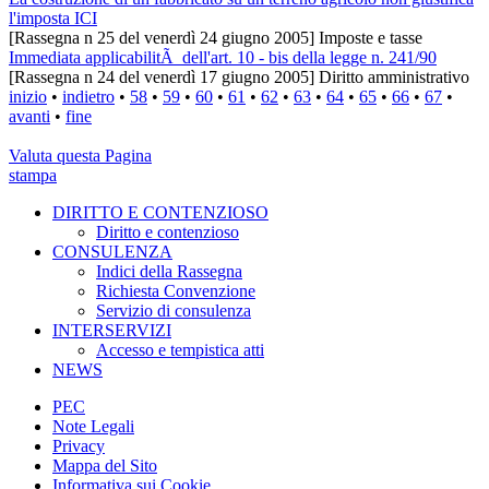
l'imposta ICI
[Rassegna n 25 del venerdì 24 giugno 2005] Imposte e tasse
Immediata applicabilitÃ dell'art. 10 - bis della legge n. 241/90
[Rassegna n 24 del venerdì 17 giugno 2005] Diritto amministrativo
inizio
•
indietro
•
58
•
59
•
60
•
61
•
62
•
63
•
64
•
65
•
66
•
67
•
avanti
•
fine
Valuta questa Pagina
stampa
DIRITTO E CONTENZIOSO
Diritto e contenzioso
CONSULENZA
Indici della Rassegna
Richiesta Convenzione
Servizio di consulenza
INTERSERVIZI
Accesso e tempistica atti
NEWS
PEC
Note Legali
Privacy
Mappa del Sito
Informativa sui Cookie