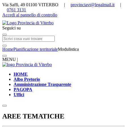
Via Saffi, 49 01100 VITERBO |
provinciavt@legalmail.it
|
0761 3131
Accedi al pannello di controllo
Seguici su
Home
Pianificazione territoriale
Modulistica
MENU |
HOME
Albo Pretorio
Amministrazione Trasparente
PAGOPA
Uffici
AREE TEMATICHE