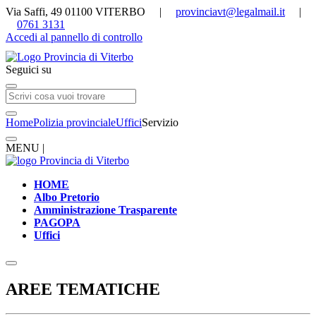
Via Saffi, 49 01100 VITERBO |
provinciavt@legalmail.it
|
0761 3131
Accedi al pannello di controllo
Seguici su
Home
Polizia provinciale
Uffici
Servizio
MENU |
HOME
Albo Pretorio
Amministrazione Trasparente
PAGOPA
Uffici
AREE TEMATICHE