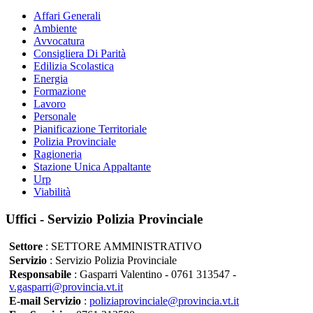
Affari Generali
Ambiente
Avvocatura
Consigliera Di Parità
Edilizia Scolastica
Energia
Formazione
Lavoro
Personale
Pianificazione Territoriale
Polizia Provinciale
Ragioneria
Stazione Unica Appaltante
Urp
Viabilità
Uffici - Servizio Polizia Provinciale
Settore
: SETTORE AMMINISTRATIVO
Servizio
: Servizio Polizia Provinciale
Responsabile
: Gasparri Valentino - 0761 313547 -
v.gasparri@provincia.vt.it
E-mail Servizio
:
poliziaprovinciale@provincia.vt.it