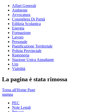
Affari Generali
Ambiente
Avvocatura
Consigliera Di Parità
Edilizia Scolastica
Energia
Formazione
Lavoro
Personale
Pianificazione Territoriale
Polizia Provinciale
Ragioneria
Stazione Unica Appaltante
Urp
Viabilità
La pagina è stata rimossa
Torna all'Home Page
stampa
PEC
Note Legali
Privacy