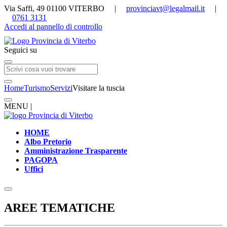
Via Saffi, 49 01100 VITERBO |
provinciavt@legalmail.it
|
0761 3131
Accedi al pannello di controllo
Seguici su
Home
Turismo
Servizi
Visitare la tuscia
MENU |
HOME
Albo Pretorio
Amministrazione Trasparente
PAGOPA
Uffici
AREE TEMATICHE