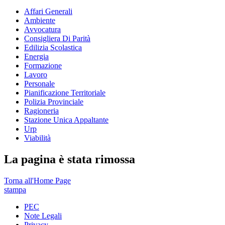
Affari Generali
Ambiente
Avvocatura
Consigliera Di Parità
Edilizia Scolastica
Energia
Formazione
Lavoro
Personale
Pianificazione Territoriale
Polizia Provinciale
Ragioneria
Stazione Unica Appaltante
Urp
Viabilità
La pagina è stata rimossa
Torna all'Home Page
stampa
PEC
Note Legali
Privacy