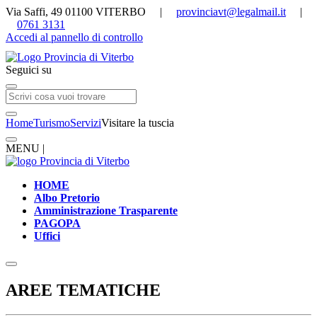
Via Saffi, 49 01100 VITERBO |
provinciavt@legalmail.it
|
0761 3131
Accedi al pannello di controllo
Seguici su
Home
Turismo
Servizi
Visitare la tuscia
MENU |
HOME
Albo Pretorio
Amministrazione Trasparente
PAGOPA
Uffici
AREE TEMATICHE