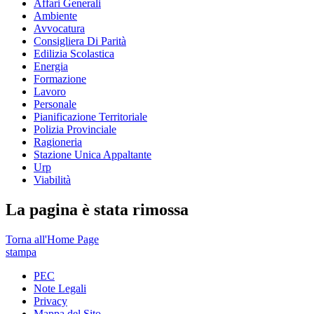
Affari Generali
Ambiente
Avvocatura
Consigliera Di Parità
Edilizia Scolastica
Energia
Formazione
Lavoro
Personale
Pianificazione Territoriale
Polizia Provinciale
Ragioneria
Stazione Unica Appaltante
Urp
Viabilità
La pagina è stata rimossa
Torna all'Home Page
stampa
PEC
Note Legali
Privacy
Mappa del Sito