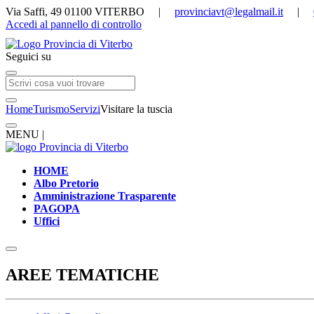
Via Saffi, 49 01100 VITERBO |
provinciavt@legalmail.it
|
Accedi al pannello di controllo
Seguici su
Home
Turismo
Servizi
Visitare la tuscia
MENU |
HOME
Albo Pretorio
Amministrazione Trasparente
PAGOPA
Uffici
AREE TEMATICHE