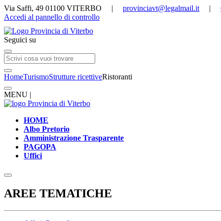
Via Saffi, 49 01100 VITERBO |
provinciavt@legalmail.it
|
Accedi al pannello di controllo
Seguici su
Home
Turismo
Strutture ricettive
Ristoranti
MENU |
HOME
Albo Pretorio
Amministrazione Trasparente
PAGOPA
Uffici
AREE TEMATICHE