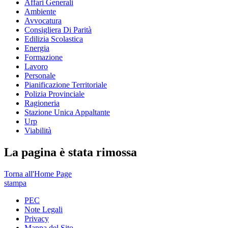
Affari Generali
Ambiente
Avvocatura
Consigliera Di Parità
Edilizia Scolastica
Energia
Formazione
Lavoro
Personale
Pianificazione Territoriale
Polizia Provinciale
Ragioneria
Stazione Unica Appaltante
Urp
Viabilità
La pagina è stata rimossa
Torna all'Home Page
stampa
PEC
Note Legali
Privacy
Mappa del Sito