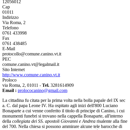
12056012
Cap
01011
Indirizzo
Via Roma, 2
Telefono
0761 433998
Fax
0761 438485
E-Mail
protocollo@comune.canino.vt.it
PEC
comune.canino.vt@legalmail.it
Sito Internet
http://www.comune.canino.vt.it
Proloco
via Roma, 2, 01011 -
Tel.
3281614909
Email :
prolococanino@gmail.com
La cittadina fu citata per la prima volta nella bolla papale del IX sec
a. C. dal papa Leone IV. Ha ospitato agli inizi dell'800 Luciano
Bonaparte a cui venne conferito il titolo di principe di Canino, i cui
monumenti funebri si trovano nella cappella Bonaparte, all'interno
della
collegiata dei SS. apostoli Giovanni e Andrea
risalente alla fine
del 700. Nella chiesa si possono ammirare alcune tele barocche di