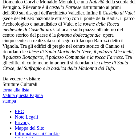
Domenico Corvi e Monaldo Monaldi, e una
Natività
della scuola del
Perugino. Rilevante è il
castello Farnese
ristrutturato ai primi
dell'800 sui disegni dell'architetto Valadier. Infine il
Castello di Vulci
(sede del Museo nazionale etrusco) con il ponte della Badia, il parco
Archeologico e naturalistico di Vulci e le
rovine della Rocca
medievale di Castellardo
. Collocata sulla piazza all'interno del
centro storico del paese è la
fontana dodecagonale
, opera
cinquecentesca realizzata su disegno di Jacopo Barozzi detto il
Vignola. Tra gli edifici di pregio nel centro storico di Canino si
ricordano le
chiese di Santa Maria della Neve, il palazzo Miccinelli,
il palazzo Bonaparte, il palazzo Comunale e la rocca Farnese
. Tra
gli edifici di culto meno imponenti si ricordano le
chiese di Santa
Croce, del Suffragio e la basilica della Madonna del Tufo
.
Da vedere / visitare
Strutture Culturali
torna alla lista
Valuta questa Pagina
stampa
PEC
Note Legali
Privacy
Mappa del Sito
Informativa sui Cookie