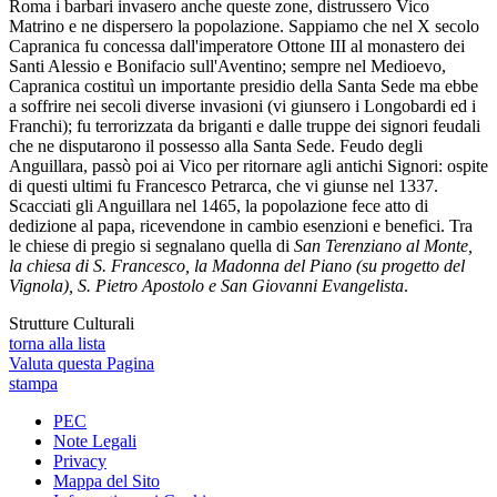
Roma i barbari invasero anche queste zone, distrussero Vico
Matrino e ne dispersero la popolazione. Sappiamo che nel X secolo
Capranica fu concessa dall'imperatore Ottone III al monastero dei
Santi Alessio e Bonifacio sull'Aventino; sempre nel Medioevo,
Capranica costituì un importante presidio della Santa Sede ma ebbe
a soffrire nei secoli diverse invasioni (vi giunsero i Longobardi ed i
Franchi); fu terrorizzata da briganti e dalle truppe dei signori feudali
che ne disputarono il possesso alla Santa Sede. Feudo degli
Anguillara, passò poi ai Vico per ritornare agli antichi Signori: ospite
di questi ultimi fu Francesco Petrarca, che vi giunse nel 1337.
Scacciati gli Anguillara nel 1465, la popolazione fece atto di
dedizione al papa, ricevendone in cambio esenzioni e benefici. Tra
le chiese di pregio si segnalano quella di
San Terenziano al Monte,
la chiesa di S. Francesco, la Madonna del Piano (su progetto del
Vignola), S. Pietro Apostolo e San Giovanni Evangelista
.
Strutture Culturali
torna alla lista
Valuta questa Pagina
stampa
PEC
Note Legali
Privacy
Mappa del Sito