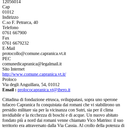
12056014
Cap
01012
Indirizzo
C.so F. Petrarca, 40
Telefono
0761 667900
Fax
0761 6679232
E-Mail
protocollo@comune.capranica.vt.it
PEC
comunedicapranica@legalmail.it
Sito Internet
http://www.comune.capranica.vt.it/
Proloco
Via degli Anguillara, 54, 01012
Email :
prolococapranica.vt@ibero.it
Cittadina di fondazione etrusca, sviluppatasi, sopra uno sperone
tufaceo Capranica fu conquistata dai romani che vi stabilirono un
presidio militare sia per la vicinanza con Sutri, sia per il clima
invidiabile e la ricchezza di boschi e di acque. Un nuovo abitato
fondato più a nord dai romani venne chiamato Vico Matrino: il suo
territorio era attraversato dalla Via Cassia. Al crollo della potenza di