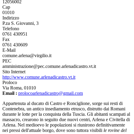
12056002
Cap
01010
Indirizzo
P.za S. Giovanni, 3
Telefono
0761 430951
Fax
0761 430609
E-Mail
comune.arlena@virgilio.it
PEC
amministrazione@pec.comune.arlenadicastro.vt.it
Sito Internet
http://www.comune.arlenadicastro.vt.it
Proloco
Via Roma, 01010
Email :
prolocoarlenadicastro@gmail.com
Appartenuta al ducato di Castro e Ronciglione, sorge sui resti di
Contenebra, un antico insediamento etrusco, distrutto dai Romani
durante le lotte per la conquista della Tuscia. Gli abitanti scampati al
massacro, crearono in seguito due nuovi centri, Arlena e Civitella di
Arlena. Nel medioevo le popolazioni si riunirono definitivamente
nei pressi dell'attuale borgo, dove sono tuttora visibili
le rovine del