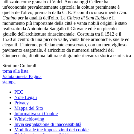
utilizzato come granaio di Vulci. Ancora oggi Cellere ha
un'economia prevalentemente agricola: la coltura preminente è
quella dell'olivo, premiata dalla C. E. E con il riconoscimento
Doc
Canino
per la qualità dell'olio. La
Chiesa di Sant'Egidio
è il
monumento più importante della città e vanta nobili origini: è stato
realizzato da Antonio da Sangallo il Giovane ed è un piccolo
gioiello dell'architettura rinascimentale. Costruita tra il 1512 e il
1520 al centro di una piccola valle, vanta linee armoniche, snelle ed
eleganti. L'interno, perfettamente conservato, con un meraviglioso
pavimento esagonale, è arricchito da numerosi affreschi del
Cinquecento, di ottima fattura e di grande rilevanza storica e artistica
Strutture Culturali
torna alla lista
Valuta questa Pagina
stampa
PEC
Note Legali
Privacy
Mappa del Sito
Informativa sui Cookie
Whistleblowing
Invia segnalazione di inaccessibilità
Modifica le tue impostazioni dei cookie