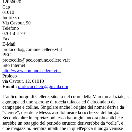
12056020
Cap
01010
Indirizzo
Via Cavour, 90
Telefono
0761 451791
Fax
E-Mail
protocollo@comune.cellere.vt.it
PEC
protocollo@pec.comune.cellere.vt.it
Sito Internet
http://www.comune.cellere.vt.it
Proloco
via Cavour, 12, 01010
Email :
prolococellere@gmail.com
L'antico borgo di Cellere, situato nel cuore della Maremma laziale, si
aggrappa ad uno sperone di roccia tufacea ed è circondato da
campagne e colline. Singolare anche l'origine del nome: deriva da
“Cerere”, dea delle Messi, a sottolineare la ricchezza del luogo.
Secondo altre interpretazioni, esso ha origini ancora più antiche e
sarebbe un retaggio del periodo etrusco: deriverebbe da “celle”, e
cioè magazzini. Sembra infatti che in quell'epoca il luogo venisse