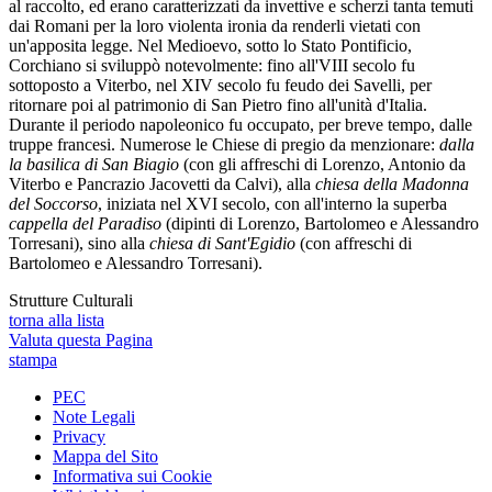
al raccolto, ed erano caratterizzati da invettive e scherzi tanta temuti
dai Romani per la loro violenta ironia da renderli vietati con
un'apposita legge. Nel Medioevo, sotto lo Stato Pontificio,
Corchiano si sviluppò notevolmente: fino all'VIII secolo fu
sottoposto a Viterbo, nel XIV secolo fu feudo dei Savelli, per
ritornare poi al patrimonio di San Pietro fino all'unità d'Italia.
Durante il periodo napoleonico fu occupato, per breve tempo, dalle
truppe francesi. Numerose le Chiese di pregio da menzionare:
dalla
la basilica di San Biagio
(con gli affreschi di Lorenzo, Antonio da
Viterbo e Pancrazio Jacovetti da Calvi), alla
chiesa della Madonna
del Soccorso
, iniziata nel XVI secolo, con all'interno la superba
cappella del Paradiso
(dipinti di Lorenzo, Bartolomeo e Alessandro
Torresani), sino alla
chiesa di Sant'Egidio
(con affreschi di
Bartolomeo e Alessandro Torresani).
Strutture Culturali
torna alla lista
Valuta questa Pagina
stampa
PEC
Note Legali
Privacy
Mappa del Sito
Informativa sui Cookie