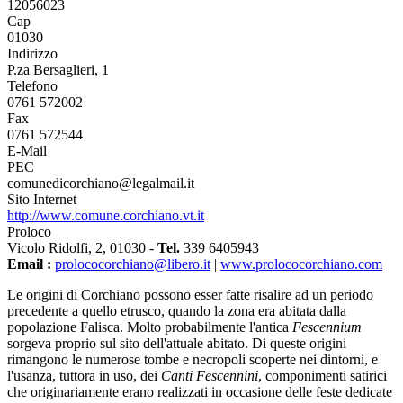
12056023
Cap
01030
Indirizzo
P.za Bersaglieri, 1
Telefono
0761 572002
Fax
0761 572544
E-Mail
PEC
comunedicorchiano@legalmail.it
Sito Internet
http://www.comune.corchiano.vt.it
Proloco
Vicolo Ridolfi, 2, 01030 -
Tel.
339 6405943
Email :
prolococorchiano@libero.it
|
www.prolococorchiano.com
Le origini di Corchiano possono esser fatte risalire ad un periodo
precedente a quello etrusco, quando la zona era abitata dalla
popolazione Falisca. Molto probabilmente l'antica
Fescennium
sorgeva proprio sul sito dell'attuale abitato. Di queste origini
rimangono le numerose tombe e necropoli scoperte nei dintorni, e
l'usanza, tuttora in uso, dei
Canti Fescennini
, componimenti satirici
che originariamente erano realizzati in occasione delle feste dedicate