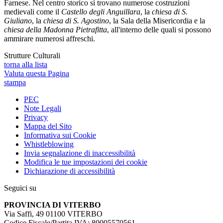
Farnese. Nel centro storico si trovano numerose costruzioni
medievali come il
Castello degli Anguillara
, la
chiesa di S.
Giuliano
, la
chiesa di S. Agostino
, la Sala della Misericordia e la
chiesa della Madonna Pietrafitta
, all'interno delle quali si possono
ammirare numerosi affreschi.
Strutture Culturali
torna alla lista
Valuta questa Pagina
stampa
PEC
Note Legali
Privacy
Mappa del Sito
Informativa sui Cookie
Whistleblowing
Invia segnalazione di inaccessibilità
Modifica le tue impostazioni dei cookie
Dichiarazione di accessibilità
Seguici su
PROVINCIA DI VITERBO
Via Saffi, 49 01100 VITERBO
Codice Fiscale/Partita IVA: 80005570561