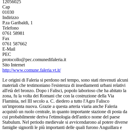
12056025
Cap
01030
Indirizzo
P.za Garibaldi, 1
Telefono
0761 58981
Fax
0761 587662
E-Mail
PEC
protocollo@pec.comunedifaleria.it
Sito Internet
http://www.comune.faleria.vt.it/
Le origini di Faleria si perdono nel tempo, sono stati rinvenuti alcuni
materiali che testimoniano l'esistenza di insediamenti urbani relativi
all'età del bronzo. Dopo i Falisci, popolo laborioso che ha abitato la
zona, fu la volta dei Romani che con la costruzione della Via
Flaminia, nel III secolo a. C. diedero a tutto l'Agro Falisco
un'impronta nuova. Grazie a questa arteria viaria anche Faleria
acquistò un ruolo centrale, in quanto importante stazione di posta da
cui probabilmente deriva l'etimologia dell'antico nome del paese
Stabulum. Nel periodo medievale si avvicendarono al potere diverse
famiglie signorili le più importanti delle quali furono Anguillara e