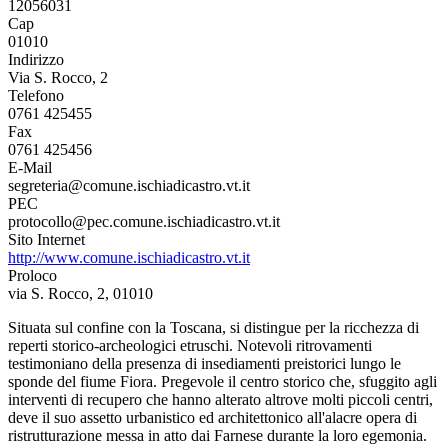
12056031
Cap
01010
Indirizzo
Via S. Rocco, 2
Telefono
0761 425455
Fax
0761 425456
E-Mail
segreteria@comune.ischiadicastro.vt.it
PEC
protocollo@pec.comune.ischiadicastro.vt.it
Sito Internet
http://www.comune.ischiadicastro.vt.it
Proloco
via S. Rocco, 2, 01010
Situata sul confine con la Toscana, si distingue per la ricchezza di
reperti storico-archeologici etruschi. Notevoli ritrovamenti
testimoniano della presenza di insediamenti preistorici lungo le
sponde del fiume Fiora. Pregevole il centro storico che, sfuggito agli
interventi di recupero che hanno alterato altrove molti piccoli centri,
deve il suo assetto urbanistico ed architettonico all'alacre opera di
ristrutturazione messa in atto dai Farnese durante la loro egemonia.