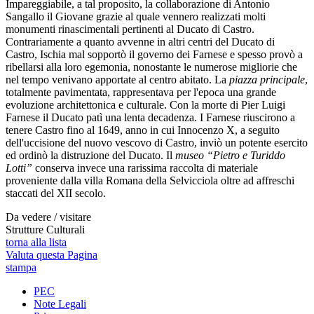
Impareggiabile, a tal proposito, la collaborazione di Antonio
Sangallo il Giovane grazie al quale vennero realizzati molti
monumenti rinascimentali pertinenti al Ducato di Castro.
Contrariamente a quanto avvenne in altri centri del Ducato di
Castro, Ischia mal sopportò il governo dei Farnese e spesso provò a
ribellarsi alla loro egemonia, nonostante le numerose migliorie che
nel tempo venivano apportate al centro abitato. La
piazza principale
,
totalmente pavimentata, rappresentava per l'epoca una grande
evoluzione architettonica e culturale. Con la morte di Pier Luigi
Farnese il Ducato patì una lenta decadenza. I Farnese riuscirono a
tenere Castro fino al 1649, anno in cui Innocenzo X, a seguito
dell'uccisione del nuovo vescovo di Castro, inviò un potente esercito
ed ordinò la distruzione del Ducato. Il
museo “Pietro e Turiddo
Lotti”
conserva invece una rarissima raccolta di materiale
proveniente dalla villa Romana della Selvicciola oltre ad affreschi
staccati del XII secolo.
Da vedere / visitare
Strutture Culturali
torna alla lista
Valuta questa Pagina
stampa
PEC
Note Legali