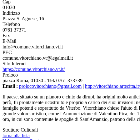
Cap
01030
Indirizzo
Piazza S. Agnese, 16
Telefono
0761 37371
Fax
E-Mail
info@comune.vitorchiano.vt.it
PEC
comune.vitorchiano.vt@legalmail.it
Sito Internet
https://comune.vitorchiano.vt.it/
Proloco
piazza Roma, 01030 -
Tel.
0761 373739
Email :
prolocovitorchiano@gmail.com
|
http://vitorchiano.artecitta.it/
Il paese, situato su un pianoro e cinto da dirupi, ha origini molto ant
però, fu prontamente ricostruito e proprio a carico dei suoi invasori: 
famiglie potenti e soprattutto da Viterbo, Vitorchiano chiese l'aiuto di
grande valore artistico, come l'Annunciazione di Valentino Pica, del 15
oro, in cui sono contenute le spoglie di Sant'Amanzio, patrono della ci
Strutture Culturali
torna alla lista