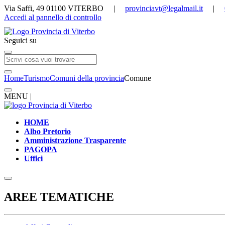
Via Saffi, 49 01100 VITERBO |
provinciavt@legalmail.it
|
Accedi al pannello di controllo
Seguici su
Home
Turismo
Comuni della provincia
Comune
MENU |
HOME
Albo Pretorio
Amministrazione Trasparente
PAGOPA
Uffici
AREE TEMATICHE