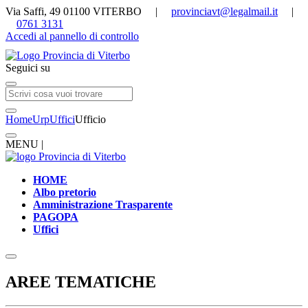
Via Saffi, 49 01100 VITERBO |
provinciavt@legalmail.it
|
0761 3131
Accedi al pannello di controllo
Seguici su
Home
Urp
Uffici
Ufficio
MENU |
HOME
Albo pretorio
Amministrazione Trasparente
PAGOPA
Uffici
AREE TEMATICHE