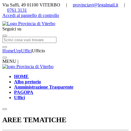
Via Saffi, 49 01100 VITERBO |
provinciavt@legalmail.it
|
0761 3131
Accedi al pannello di controllo
Seguici su
Home
Urp
Uffici
Ufficio
MENU |
HOME
Albo pretorio
Amministrazione Trasparente
PAGOPA
Uffici
AREE TEMATICHE