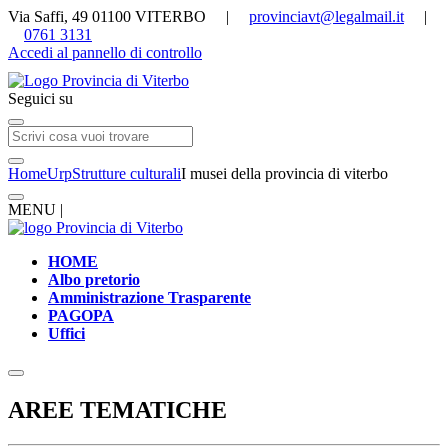
Via Saffi, 49 01100 VITERBO |
provinciavt@legalmail.it
|
0761 3131
Accedi al pannello di controllo
Seguici su
Home
Urp
Strutture culturali
I musei della provincia di viterbo
MENU |
HOME
Albo pretorio
Amministrazione Trasparente
PAGOPA
Uffici
AREE TEMATICHE