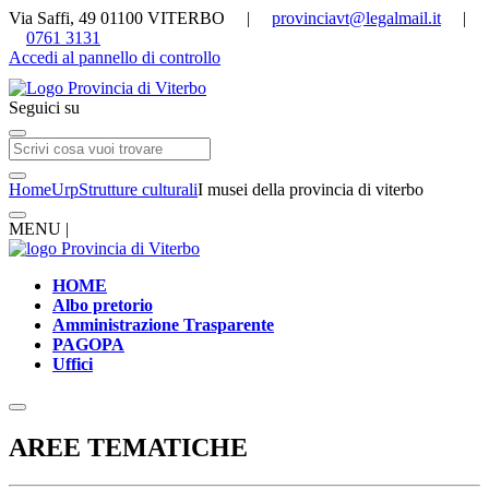
Via Saffi, 49 01100 VITERBO |
provinciavt@legalmail.it
|
0761 3131
Accedi al pannello di controllo
Seguici su
Home
Urp
Strutture culturali
I musei della provincia di viterbo
MENU |
HOME
Albo pretorio
Amministrazione Trasparente
PAGOPA
Uffici
AREE TEMATICHE