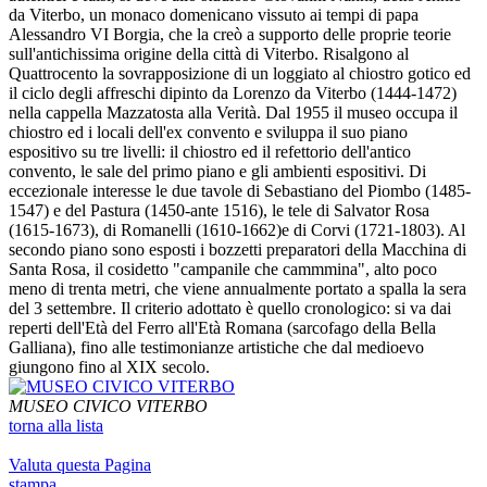
da Viterbo, un monaco domenicano vissuto ai tempi di papa
Alessandro VI Borgia, che la creò a supporto delle proprie teorie
sull'antichissima origine della città di Viterbo. Risalgono al
Quattrocento la sovrapposizione di un loggiato al chiostro gotico ed
il ciclo degli affreschi dipinto da Lorenzo da Viterbo (1444-1472)
nella cappella Mazzatosta alla Verità. Dal 1955 il museo occupa il
chiostro ed i locali dell'ex convento e sviluppa il suo piano
espositivo su tre livelli: il chiostro ed il refettorio dell'antico
convento, le sale del primo piano e gli ambienti espositivi. Di
eccezionale interesse le due tavole di Sebastiano del Piombo (1485-
1547) e del Pastura (1450-ante 1516), le tele di Salvator Rosa
(1615-1673), di Romanelli (1610-1662)e di Corvi (1721-1803). Al
secondo piano sono esposti i bozzetti preparatori della Macchina di
Santa Rosa, il cosidetto "campanile che cammmina", alto poco
meno di trenta metri, che viene annualmente portato a spalla la sera
del 3 settembre. Il criterio adottato è quello cronologico: si va dai
reperti dell'Età del Ferro all'Età Romana (sarcofago della Bella
Galliana), fino alle testimonianze artistiche che dal medioevo
giungono fino al XIX secolo.
MUSEO CIVICO VITERBO
torna alla lista
Valuta questa Pagina
stampa