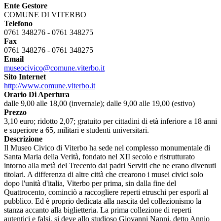
Ente Gestore
COMUNE DI VITERBO
Telefono
0761 348276 - 0761 348275
Fax
0761 348276 - 0761 348275
Email
museocivico@comune.viterbo.it
Sito Internet
http://www.comune.viterbo.it
Orario Di Apertura
dalle 9,00 alle 18,00 (invernale); dalle 9,00 alle 19,00 (estivo)
Prezzo
3,10 euro; ridotto 2,07; gratuito per cittadini di età inferiore a 18 anni
e superiore a 65, militari e studenti universitari.
Descrizione
Il Museo Civico di Viterbo ha sede nel complesso monumentale di
Santa Maria della Verità, fondato nel XII secolo e ristrutturato
intorno alla metà del Trecento dai padri Serviti che ne erano divenuti
titolari. A differenza di altre città che crearono i musei civici solo
dopo l'unità d'italia, Viterbo per prima, sin dalla fine del
Quattrocento, cominciò a raccogliere reperti etruschi per esporli al
pubblico. Ed è proprio dedicata alla nascita del collezionismo la
stanza accanto alla biglietteria. La prima collezione di reperti
autentici e falsi, si deve allo studioso Giovanni Nanni, detto Annio