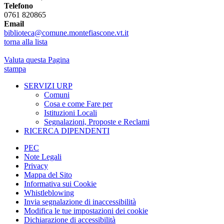
Telefono
0761 820865
Email
biblioteca@comune.montefiascone.vt.it
torna alla lista
Valuta questa Pagina
stampa
SERVIZI URP
Comuni
Cosa e come Fare per
Istituzioni Locali
Segnalazioni, Proposte e Reclami
RICERCA DIPENDENTI
PEC
Note Legali
Privacy
Mappa del Sito
Informativa sui Cookie
Whistleblowing
Invia segnalazione di inaccessibilità
Modifica le tue impostazioni dei cookie
Dichiarazione di accessibilità