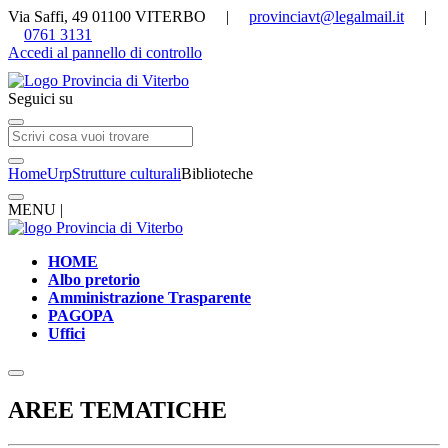
Via Saffi, 49 01100 VITERBO |
provinciavt@legalmail.it
|
0761 3131
Accedi al pannello di controllo
Seguici su
Home
Urp
Strutture culturali
Biblioteche
MENU |
HOME
Albo pretorio
Amministrazione Trasparente
PAGOPA
Uffici
AREE TEMATICHE