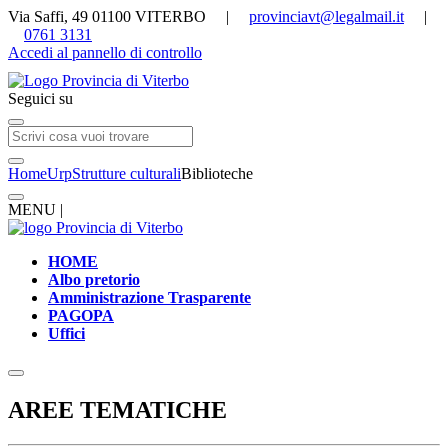
Via Saffi, 49 01100 VITERBO |
provinciavt@legalmail.it
|
0761 3131
Accedi al pannello di controllo
Seguici su
Home
Urp
Strutture culturali
Biblioteche
MENU |
HOME
Albo pretorio
Amministrazione Trasparente
PAGOPA
Uffici
AREE TEMATICHE