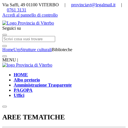
Via Saffi, 49 01100 VITERBO |
provinciavt@legalmail.it
|
0761 3131
Accedi al pannello di controllo
Seguici su
Home
Urp
Strutture culturali
Biblioteche
MENU |
HOME
Albo pretorio
Amministrazione Trasparente
PAGOPA
Uffici
AREE TEMATICHE