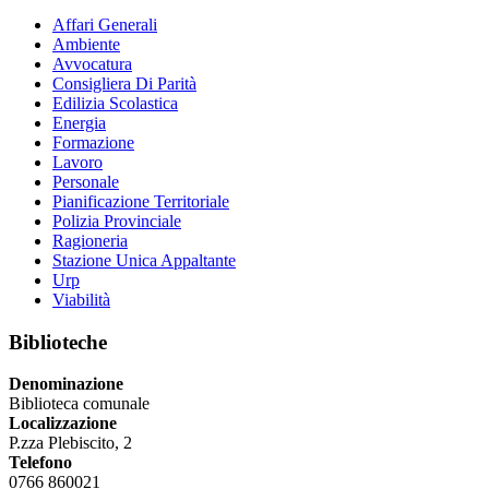
Affari Generali
Ambiente
Avvocatura
Consigliera Di Parità
Edilizia Scolastica
Energia
Formazione
Lavoro
Personale
Pianificazione Territoriale
Polizia Provinciale
Ragioneria
Stazione Unica Appaltante
Urp
Viabilità
Biblioteche
Denominazione
Biblioteca comunale
Localizzazione
P.zza Plebiscito, 2
Telefono
0766 860021