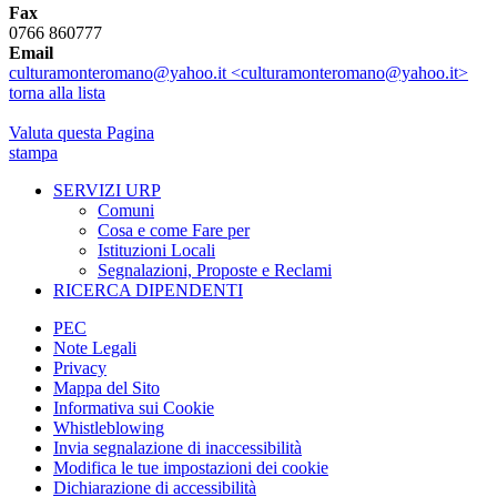
Fax
0766 860777
Email
culturamonteromano@yahoo.it <culturamonteromano@yahoo.it>
torna alla lista
Valuta questa Pagina
stampa
SERVIZI URP
Comuni
Cosa e come Fare per
Istituzioni Locali
Segnalazioni, Proposte e Reclami
RICERCA DIPENDENTI
PEC
Note Legali
Privacy
Mappa del Sito
Informativa sui Cookie
Whistleblowing
Invia segnalazione di inaccessibilità
Modifica le tue impostazioni dei cookie
Dichiarazione di accessibilità