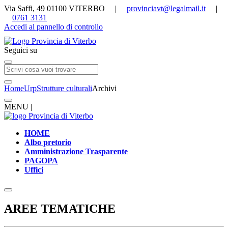
Via Saffi, 49 01100 VITERBO |
provinciavt@legalmail.it
|
0761 3131
Accedi al pannello di controllo
Seguici su
Home
Urp
Strutture culturali
Archivi
MENU |
HOME
Albo pretorio
Amministrazione Trasparente
PAGOPA
Uffici
AREE TEMATICHE