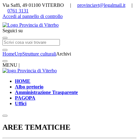
Via Saffi, 49 01100 VITERBO |
provinciavt@legalmail.it
|
0761 3131
Accedi al pannello di controllo
Seguici su
Home
Urp
Strutture culturali
Archivi
MENU |
HOME
Albo pretorio
Amministrazione Trasparente
PAGOPA
Uffici
AREE TEMATICHE