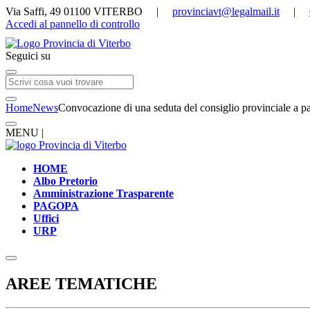
Via Saffi, 49 01100 VITERBO |
provinciavt@legalmail.it
|
Accedi al pannello di controllo
Seguici su
Home
News
Convocazione di una seduta del consiglio provinciale a pa
MENU |
HOME
Albo Pretorio
Amministrazione Trasparente
PAGOPA
Uffici
URP
AREE TEMATICHE