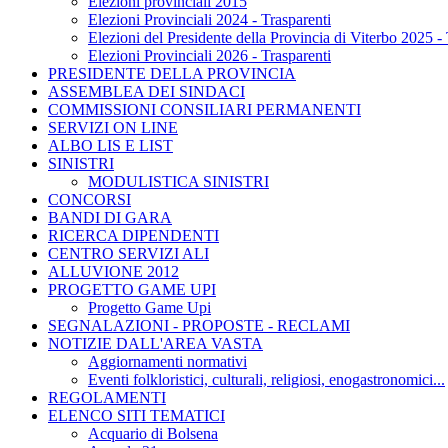
Elezioni provinciali 2015
Elezioni Provinciali 2024 - Trasparenti
Elezioni del Presidente della Provincia di Viterbo 2025 - 
Elezioni Provinciali 2026 - Trasparenti
PRESIDENTE DELLA PROVINCIA
ASSEMBLEA DEI SINDACI
COMMISSIONI CONSILIARI PERMANENTI
SERVIZI ON LINE
ALBO LIS E LIST
SINISTRI
MODULISTICA SINISTRI
CONCORSI
BANDI DI GARA
RICERCA DIPENDENTI
CENTRO SERVIZI ALI
ALLUVIONE 2012
PROGETTO GAME UPI
Progetto Game Upi
SEGNALAZIONI - PROPOSTE - RECLAMI
NOTIZIE DALL'AREA VASTA
Aggiornamenti normativi
Eventi folkloristici, culturali, religiosi, enogastronomici...
REGOLAMENTI
ELENCO SITI TEMATICI
Acquario di Bolsena