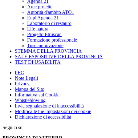
Agenda 21
Aree protette
Autorità d'ambito ATO1
Enpi Agenda 21
Laboratorio di restauro
Life natura
Progetto Etruscan
Formazione professionale
Tusciainnovazione
STEMMA DELLA PROVINCIA
SALE ESPOSITIVE DELLA PROVINCIA
TEST DI USABILITA
PEC
Note Legali
Privacy
Mappa del Sito
Informativa sui Cookie
Whistleblowing
Invia segnalazione di inaccessibilità
Modifica le tue impostazioni dei cookie
Dichiarazione di accessibilità
Seguici su
PROVINCIA DI VITERBO