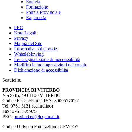
Energia
Formazione
Polizia Provinciale
Ragioneria
PEC
Note Legali
Privacy
Mappa del Sito
Informativa sui Cookie
Whistleblowing
Invia segnalazione di inaccessibilità
Modifica le tue impostazioni dei cookie
Dichiarazione di accessibilità
Seguici su
PROVINCIA DI VITERBO
Via Saffi, 49 01100 VITERBO
Codice Fiscale/Partita IVA: 80005570561
Tel. 0761 3131 (centralino)
Fax: 0761 325975
PEC:
provinciavt@legalmail.it
Codice Univoco Fatturazione: UFVCO7