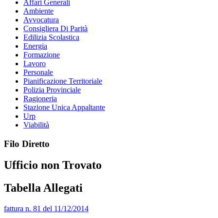
Affari Generali
Ambiente
Avvocatura
Consigliera Di Parità
Edilizia Scolastica
Energia
Formazione
Lavoro
Personale
Pianificazione Territoriale
Polizia Provinciale
Ragioneria
Stazione Unica Appaltante
Urp
Viabilità
Filo Diretto
Ufficio non Trovato
Tabella Allegati
fattura n. 81 del 11/12/2014