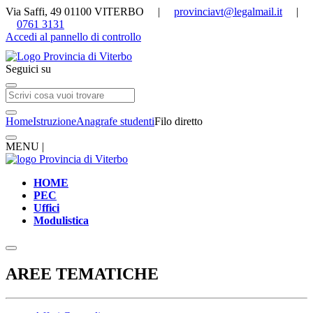
Via Saffi, 49 01100 VITERBO |
provinciavt@legalmail.it
|
0761 3131
Accedi al pannello di controllo
Seguici su
Home
Istruzione
Anagrafe studenti
Filo diretto
MENU |
HOME
PEC
Uffici
Modulistica
AREE TEMATICHE