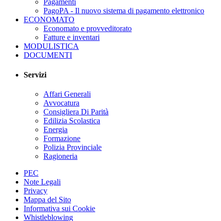
Pagamenti
PagoPA - Il nuovo sistema di pagamento elettronico
ECONOMATO
Economato e provveditorato
Fatture e inventari
MODULISTICA
DOCUMENTI
Servizi
Affari Generali
Avvocatura
Consigliera Di Parità
Edilizia Scolastica
Energia
Formazione
Polizia Provinciale
Ragioneria
PEC
Note Legali
Privacy
Mappa del Sito
Informativa sui Cookie
Whistleblowing