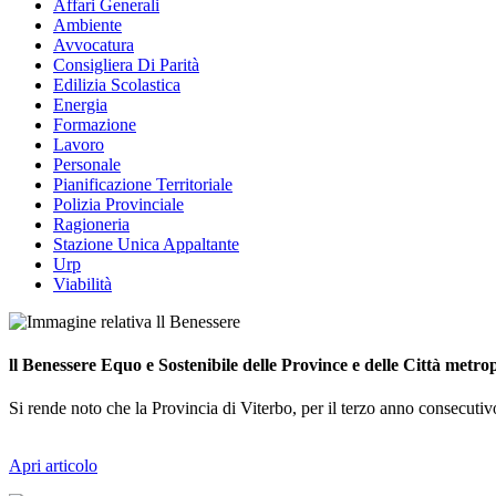
Affari Generali
Ambiente
Avvocatura
Consigliera Di Parità
Edilizia Scolastica
Energia
Formazione
Lavoro
Personale
Pianificazione Territoriale
Polizia Provinciale
Ragioneria
Stazione Unica Appaltante
Urp
Viabilità
ll Benessere Equo e Sostenibile delle Province e delle Città metro
Si rende noto che la Provincia di Viterbo, per il terzo anno consecutiv
Apri articolo