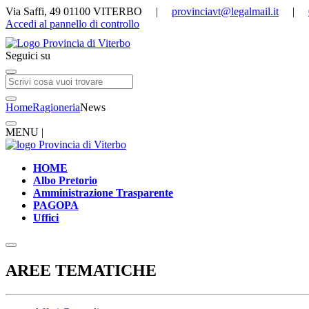
Via Saffi, 49 01100 VITERBO |
provinciavt@legalmail.it
|
Accedi al pannello di controllo
Seguici su
Home
Ragioneria
News
MENU |
HOME
Albo Pretorio
Amministrazione Trasparente
PAGOPA
Uffici
AREE TEMATICHE