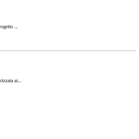
ogetto ...
izzata ai...