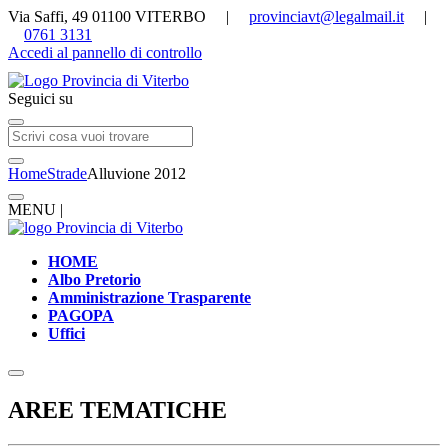
Via Saffi, 49 01100 VITERBO |
provinciavt@legalmail.it
|
0761 3131
Accedi al pannello di controllo
Seguici su
Home
Strade
Alluvione 2012
MENU |
HOME
Albo Pretorio
Amministrazione Trasparente
PAGOPA
Uffici
AREE TEMATICHE