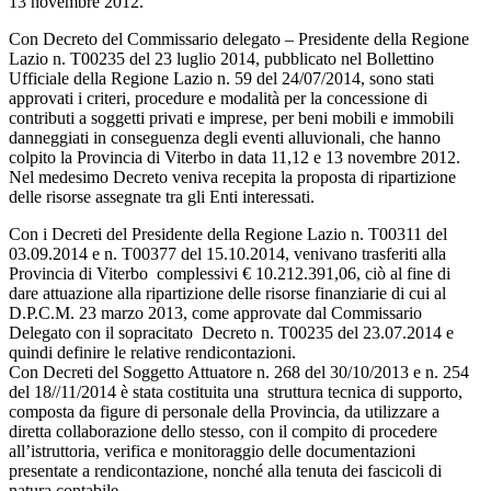
13 novembre 2012.
Con Decreto del Commissario delegato – Presidente della Regione
Lazio n. T00235 del 23 luglio 2014, pubblicato nel Bollettino
Ufficiale della Regione Lazio n. 59 del 24/07/2014, sono stati
approvati i criteri, procedure e modalità per la concessione di
contributi a soggetti privati e imprese, per beni mobili e immobili
danneggiati in conseguenza degli eventi alluvionali, che hanno
colpito la Provincia di Viterbo in data 11,12 e 13 novembre 2012.
Nel medesimo Decreto veniva recepita la proposta di ripartizione
delle risorse assegnate tra gli Enti interessati.
Con i Decreti del Presidente della Regione Lazio n. T00311 del
03.09.2014 e n. T00377 del 15.10.2014, venivano trasferiti alla
Provincia di Viterbo complessivi € 10.212.391,06, ciò al fine di
dare attuazione alla ripartizione delle risorse finanziarie di cui al
D.P.C.M. 23 marzo 2013, come approvate dal Commissario
Delegato con il sopracitato Decreto n. T00235 del 23.07.2014 e
quindi definire le relative rendicontazioni.
Con Decreti del Soggetto Attuatore n. 268 del 30/10/2013 e n. 254
del 18//11/2014 è stata costituita una struttura tecnica di supporto,
composta da figure di personale della Provincia, da utilizzare a
diretta collaborazione dello stesso, con il compito di procedere
all’istruttoria, verifica e monitoraggio delle documentazioni
presentate a rendicontazione, nonché alla tenuta dei fascicoli di
natura contabile.