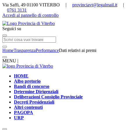
Via Saffi, 49 01100 VITERBO |
provinciavt@legalmail.it
|
0761 3131
Accedi al pannello di controllo
Seguici su
Home
Trasparenza
Performance
Dati relativi ai premi
MENU |
HOME
Albo pretorio
Bandi di concorso
Determine Dirigenziali
Deliberazioni Consiglio Provinciale
Decreti Presidenziali
Altri contenuti
PAGOPA
URP