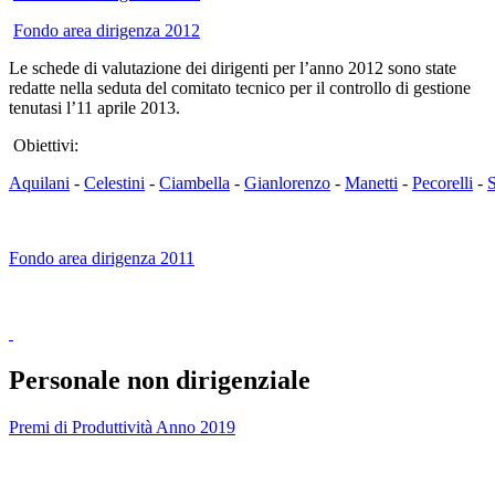
Fondo area dirigenza 2012
Le schede di valutazione dei dirigenti per l’anno 2012 sono state
redatte nella seduta del comitato tecnico per il controllo di gestione
tenutasi l’11 aprile 2013.
Obiettivi:
Aquilani
-
Celestini
-
Ciambella
-
Gianlorenzo
-
Manetti
-
Pecorelli
-
S
Fondo area dirigenza 2011
Personale non dirigenziale
Premi di Produttività Anno 2019