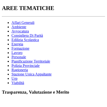
AREE TEMATICHE
Affari Generali
Ambiente
Avvocatura
Consigliera Di Parità
Edilizia Scolastica
Energia
Formazione
Lavoro
Personale
Pianificazione Territoriale
Polizia Provinciale
Ragioneria
Stazione Unica Appaltante
Urp
Viabilità
Trasparenza, Valutazione e Merito