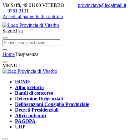
Via Saffi, 49 01100 VITERBO |
provinciavt@legalmail.it
|
0761 3131
Accedi al pannello di controllo
Seguici su
Home
Trasparenza
MENU |
HOME
Albo pretorio
Bandi di concorso
Determine Dirigenziali
Deliberazioni Consiglio Provinciale
Decreti Presidenziali
Altri contenuti
PAGOPA
URP