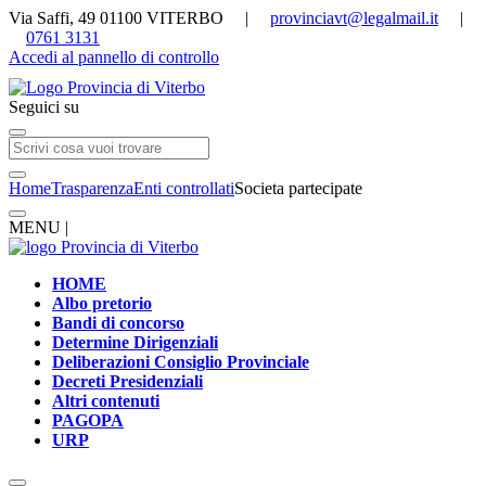
Via Saffi, 49 01100 VITERBO |
provinciavt@legalmail.it
|
0761 3131
Accedi al pannello di controllo
Seguici su
Home
Trasparenza
Enti controllati
Societa partecipate
MENU |
HOME
Albo pretorio
Bandi di concorso
Determine Dirigenziali
Deliberazioni Consiglio Provinciale
Decreti Presidenziali
Altri contenuti
PAGOPA
URP