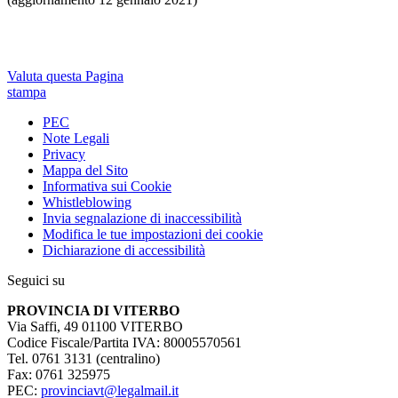
Valuta questa Pagina
stampa
PEC
Note Legali
Privacy
Mappa del Sito
Informativa sui Cookie
Whistleblowing
Invia segnalazione di inaccessibilità
Modifica le tue impostazioni dei cookie
Dichiarazione di accessibilità
Seguici su
PROVINCIA DI VITERBO
Via Saffi, 49 01100 VITERBO
Codice Fiscale/Partita IVA: 80005570561
Tel. 0761 3131 (centralino)
Fax: 0761 325975
PEC:
provinciavt@legalmail.it